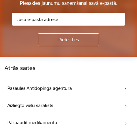
Piesakies jaunumu saņemšanai savā e-pastā.
Kājene
Ātrās saites
Pasaules Antidopinga aģentūra
Aizliegto vielu saraksts
Pārbaudīt medikamentu