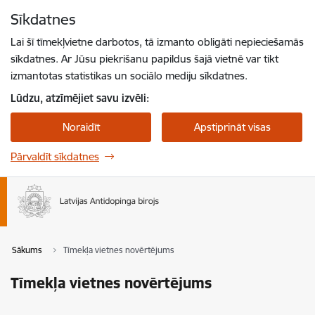
Pāriet uz lapas saturu
Sīkdatnes
Spied
lai meklētu
Enter
Lai šī tīmekļvietne darbotos, tā izmanto obligāti nepieciešamās
sīkdatnes. Ar Jūsu piekrišanu papildus šajā vietnē var tikt
izmantotas statistikas un sociālo mediju sīkdatnes.
Lūdzu, atzīmējiet savu izvēli:
Noraidīt
Apstiprināt visas
Pārvaldīt sīkdatnes
Sākums
Tīmekļa vietnes novērtējums
Tīmekļa vietnes novērtējums