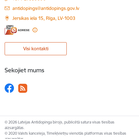
E-pasts:
antidopings@antidopings.gov.lv
Jersikas iela 15, Rīga, LV-1003
Visi kontakti
Sekojiet mums
© 2026 Latvijas Antidopinga birojs, publicētā satura visas tiesības
aizsargātas.
© 2020 Valsts kanceleja, Tīmekļvietņu vienotās platformas visas tiesības
aizsargātas.