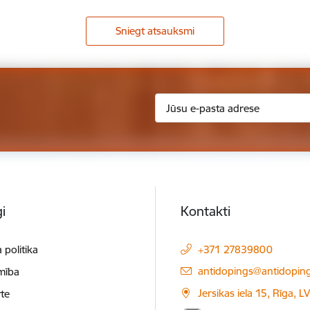
Sniegt atsauksmi
i
Kontakti
 politika
+371 27839800
E-pasts:
antidopings@antidoping
mība
Jersikas iela 15, Rīga, 
te