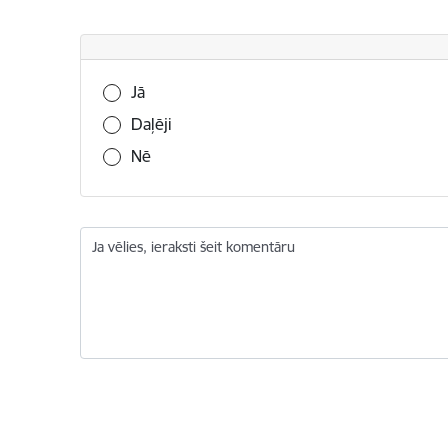
Vai šī informācija bija noderīga?
Jā
Daļēji
Nē
Ja vēlies, ieraksti šeit komentāru