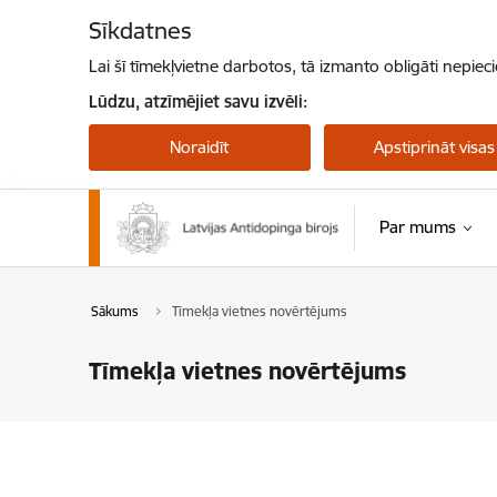
Pāriet uz lapas saturu
Sīkdatnes
Lai šī tīmekļvietne darbotos, tā izmanto obligāti nepiec
Lūdzu, atzīmējiet savu izvēli:
Noraidīt
Apstiprināt visas
Par mums
Sākums
Tīmekļa vietnes novērtējums
Tīmekļa vietnes novērtējums