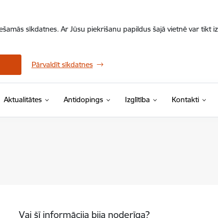
iešamās sīkdatnes. Ar Jūsu piekrišanu papildus šajā vietnē var tikt i
Pārvaldīt sīkdatnes
Aktualitātes
Antidopings
Izglītība
Kontakti
Vai šī informācija bija noderīga?