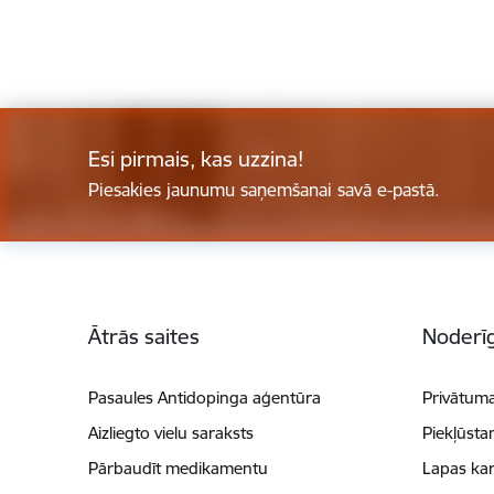
Esi pirmais, kas uzzina!
Piesakies jaunumu saņemšanai savā e-pastā.
Kājene
Ātrās saites
Noderīg
Pasaules Antidopinga aģentūra
Privātuma
Aizliegto vielu saraksts
Piekļūsta
Pārbaudīt medikamentu
Lapas kar