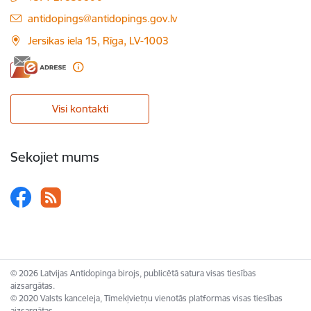
E-pasts:
antidopings@antidopings.gov.lv
Jersikas iela 15, Rīga, LV-1003
Visi kontakti
Sekojiet mums
© 2026 Latvijas Antidopinga birojs, publicētā satura visas tiesības
aizsargātas.
© 2020 Valsts kanceleja, Tīmekļvietņu vienotās platformas visas tiesības
aizsargātas.