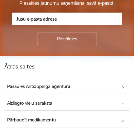
Piesakies jaunumu saņemšanai savā e-pastā.
Kājene
Ātrās saites
Pasaules Antidopinga aģentūra
Aizliegto vielu saraksts
Pārbaudīt medikamentu