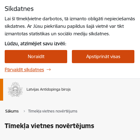
Pāriet uz lapas saturu
Sīkdatnes
Spied
lai meklētu
Enter
Lai šī tīmekļvietne darbotos, tā izmanto obligāti nepieciešamās
sīkdatnes. Ar Jūsu piekrišanu papildus šajā vietnē var tikt
izmantotas statistikas un sociālo mediju sīkdatnes.
Lūdzu, atzīmējiet savu izvēli:
Noraidīt
Apstiprināt visas
Pārvaldīt sīkdatnes
Sākums
Tīmekļa vietnes novērtējums
Tīmekļa vietnes novērtējums