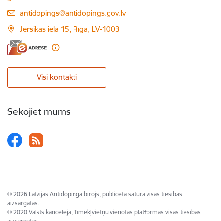
E-pasts:
antidopings@antidopings.gov.lv
Jersikas iela 15, Rīga, LV-1003
Visi kontakti
Sekojiet mums
© 2026 Latvijas Antidopinga birojs, publicētā satura visas tiesības
aizsargātas.
© 2020 Valsts kanceleja, Tīmekļvietņu vienotās platformas visas tiesības
aizsargātas.