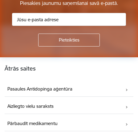
Piesakies jaunumu saņemšanai savā e-pastā.
Kājene
Ātrās saites
Pasaules Antidopinga aģentūra
Aizliegto vielu saraksts
Pārbaudīt medikamentu