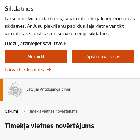
Pāriet uz lapas saturu
Sīkdatnes
Spied
lai meklētu
Enter
Lai šī tīmekļvietne darbotos, tā izmanto obligāti nepieciešamās
sīkdatnes. Ar Jūsu piekrišanu papildus šajā vietnē var tikt
izmantotas statistikas un sociālo mediju sīkdatnes.
Lūdzu, atzīmējiet savu izvēli:
Noraidīt
Apstiprināt visas
Pārvaldīt sīkdatnes
Sākums
Tīmekļa vietnes novērtējums
Tīmekļa vietnes novērtējums