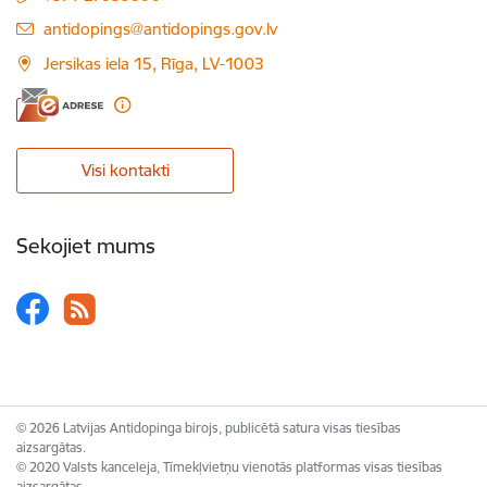
E-pasts:
antidopings@antidopings.gov.lv
Jersikas iela 15, Rīga, LV-1003
Visi kontakti
Sekojiet mums
© 2026 Latvijas Antidopinga birojs, publicētā satura visas tiesības
aizsargātas.
© 2020 Valsts kanceleja, Tīmekļvietņu vienotās platformas visas tiesības
aizsargātas.