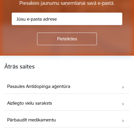
Piesakies jaunumu saņemšanai savā e-pastā.
Kājene
Ātrās saites
Pasaules Antidopinga aģentūra
Aizliegto vielu saraksts
Pārbaudīt medikamentu