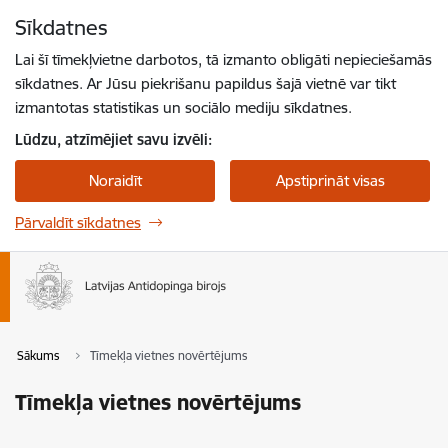
Pāriet uz lapas saturu
Sīkdatnes
Spied
lai meklētu
Enter
Lai šī tīmekļvietne darbotos, tā izmanto obligāti nepieciešamās
sīkdatnes. Ar Jūsu piekrišanu papildus šajā vietnē var tikt
izmantotas statistikas un sociālo mediju sīkdatnes.
Lūdzu, atzīmējiet savu izvēli:
Noraidīt
Apstiprināt visas
Pārvaldīt sīkdatnes
Sākums
Tīmekļa vietnes novērtējums
Tīmekļa vietnes novērtējums