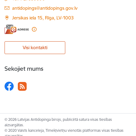
E-pasts:
antidopings@antidopings.gov.lv
Jersikas iela 15, Rīga, LV-1003
Visi kontakti
Sekojiet mums
© 2026 Latvijas Antidopinga birojs, publicētā satura visas tiesības
aizsargātas.
© 2020 Valsts kanceleja, Tīmekļvietņu vienotās platformas visas tiesības
aizsargātas.