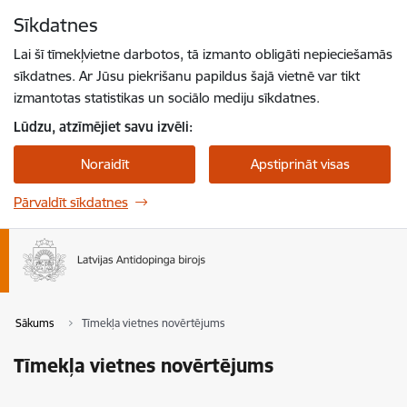
Pāriet uz lapas saturu
Sīkdatnes
Spied
lai meklētu
Enter
Lai šī tīmekļvietne darbotos, tā izmanto obligāti nepieciešamās
sīkdatnes. Ar Jūsu piekrišanu papildus šajā vietnē var tikt
izmantotas statistikas un sociālo mediju sīkdatnes.
Lūdzu, atzīmējiet savu izvēli:
Noraidīt
Apstiprināt visas
Pārvaldīt sīkdatnes
Sākums
Tīmekļa vietnes novērtējums
Tīmekļa vietnes novērtējums