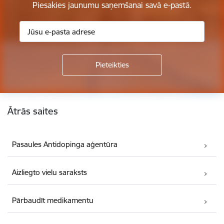
Piesakies jaunumu saņemšanai savā e-pastā.
Kājene
Ātrās saites
Pasaules Antidopinga aģentūra
Aizliegto vielu saraksts
Pārbaudīt medikamentu