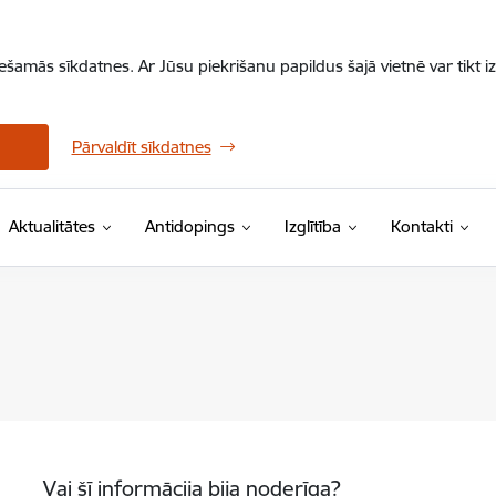
iešamās sīkdatnes. Ar Jūsu piekrišanu papildus šajā vietnē var tikt i
Pārvaldīt sīkdatnes
Aktualitātes
Antidopings
Izglītība
Kontakti
Vai šī informācija bija noderīga?