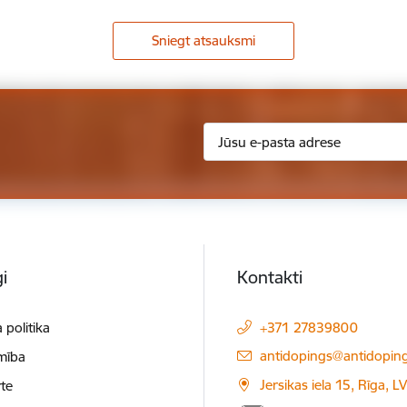
Sniegt atsauksmi
i
Kontakti
 politika
+371 27839800
E-pasts:
antidopings@antidoping
mība
Jersikas iela 15, Rīga, 
te