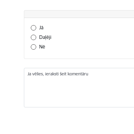
Vai šī informācija bija noderīga?
Jā
Daļēji
Nē
Ja vēlies, ieraksti šeit komentāru