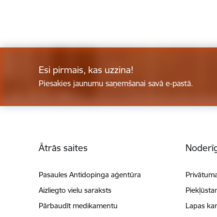
Esi pirmais, kas uzzina!
Piesakies jaunumu saņemšanai savā e-pastā.
Kājene
Ātrās saites
Noderīg
Pasaules Antidopinga aģentūra
Privātuma
Aizliegto vielu saraksts
Piekļūsta
Pārbaudīt medikamentu
Lapas kar