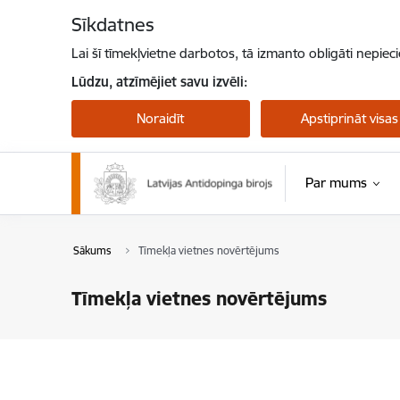
Pāriet uz lapas saturu
Sīkdatnes
Lai šī tīmekļvietne darbotos, tā izmanto obligāti nepiec
Lūdzu, atzīmējiet savu izvēli:
Noraidīt
Apstiprināt visas
Par mums
Sākums
Tīmekļa vietnes novērtējums
Tīmekļa vietnes novērtējums