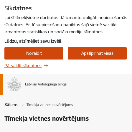
Pāriet uz lapas saturu
Sīkdatnes
Spied
lai meklētu
Enter
Lai šī tīmekļvietne darbotos, tā izmanto obligāti nepieciešamās
sīkdatnes. Ar Jūsu piekrišanu papildus šajā vietnē var tikt
izmantotas statistikas un sociālo mediju sīkdatnes.
Lūdzu, atzīmējiet savu izvēli:
Noraidīt
Apstiprināt visas
Pārvaldīt sīkdatnes
Sākums
Tīmekļa vietnes novērtējums
Tīmekļa vietnes novērtējums