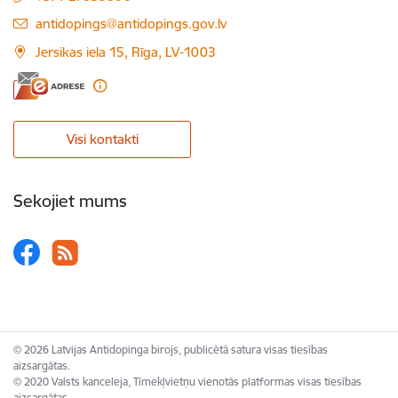
E-pasts:
antidopings@antidopings.gov.lv
Jersikas iela 15, Rīga, LV-1003
Visi kontakti
Sekojiet mums
© 2026 Latvijas Antidopinga birojs, publicētā satura visas tiesības
aizsargātas.
© 2020 Valsts kanceleja, Tīmekļvietņu vienotās platformas visas tiesības
aizsargātas.