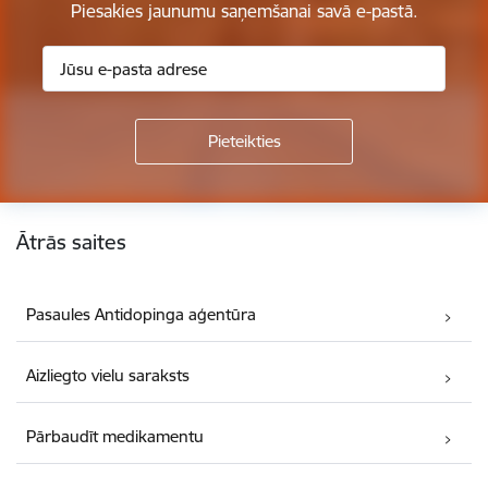
Piesakies jaunumu saņemšanai savā e-pastā.
Kājene
Ātrās saites
Pasaules Antidopinga aģentūra
Aizliegto vielu saraksts
Pārbaudīt medikamentu