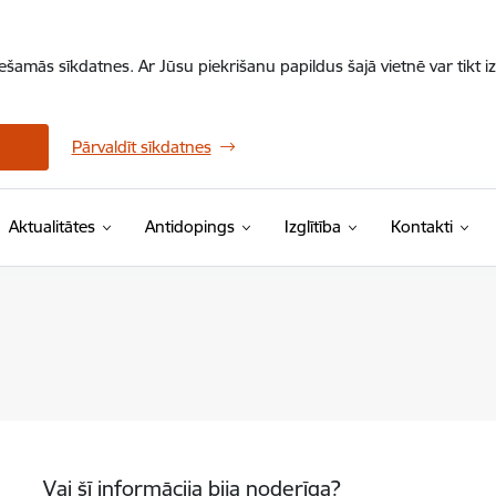
iešamās sīkdatnes. Ar Jūsu piekrišanu papildus šajā vietnē var tikt i
Pārvaldīt sīkdatnes
Aktualitātes
Antidopings
Izglītība
Kontakti
Vai šī informācija bija noderīga?