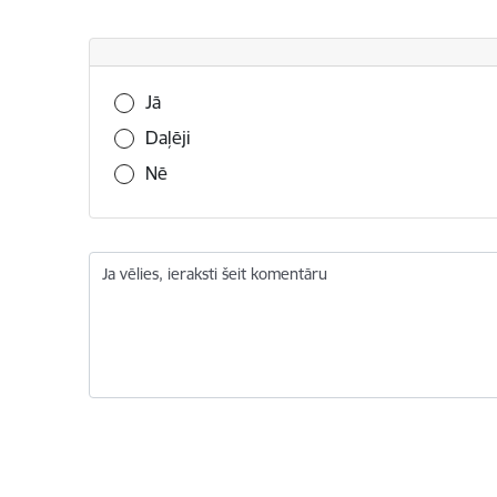
Vai šī informācija bija noderīga?
Jā
Daļēji
Nē
Ja vēlies, ieraksti šeit komentāru