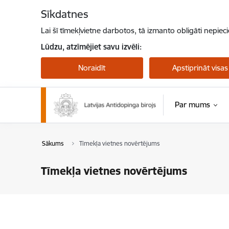
Pāriet uz lapas saturu
Sīkdatnes
Lai šī tīmekļvietne darbotos, tā izmanto obligāti nepiec
Lūdzu, atzīmējiet savu izvēli:
Noraidīt
Apstiprināt visas
Par mums
Sākums
Tīmekļa vietnes novērtējums
Tīmekļa vietnes novērtējums