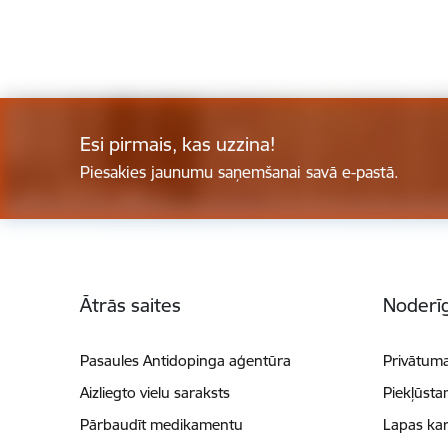
Esi pirmais, kas uzzina!
Piesakies jaunumu saņemšanai savā e-pastā.
Kājene
Ātrās saites
Noderīg
Pasaules Antidopinga aģentūra
Privātuma
Aizliegto vielu saraksts
Piekļūsta
Pārbaudīt medikamentu
Lapas kar