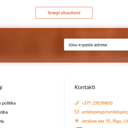
Sniegt atsauksmi
i
Kontakti
 politika
+371 27839800
E-pasts:
antidopings@antidoping
mība
Jersikas iela 15, Rīga, 
te