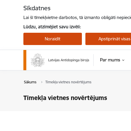
Pāriet uz lapas saturu
Sīkdatnes
Lai šī tīmekļvietne darbotos, tā izmanto obligāti nepiec
Lūdzu, atzīmējiet savu izvēli:
Noraidīt
Apstiprināt visas
Par mums
Sākums
Tīmekļa vietnes novērtējums
Tīmekļa vietnes novērtējums