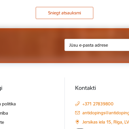
Sniegt atsauksmi
i
Kontakti
 politika
+371 27839800
E-pasts:
antidopings@antidoping
mība
Jersikas iela 15, Rīga, 
te