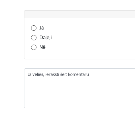
Vai šī informācija bija noderīga?
Jā
Daļēji
Nē
Ja vēlies, ieraksti šeit komentāru