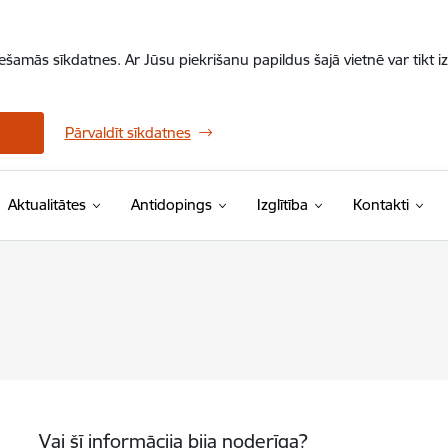
iešamās sīkdatnes. Ar Jūsu piekrišanu papildus šajā vietnē var tikt i
Pārvaldīt sīkdatnes
Aktualitātes
Antidopings
Izglītība
Kontakti
Vai šī informācija bija noderīga?