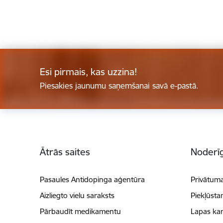
Esi pirmais, kas uzzina!
Piesakies jaunumu saņemšanai savā e-pastā.
Kājene
Ātrās saites
Noderīg
Pasaules Antidopinga aģentūra
Privātuma
Aizliegto vielu saraksts
Piekļūsta
Pārbaudīt medikamentu
Lapas kar