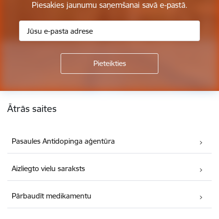
Piesakies jaunumu saņemšanai savā e-pastā.
Kājene
Ātrās saites
Pasaules Antidopinga aģentūra
Aizliegto vielu saraksts
Pārbaudīt medikamentu