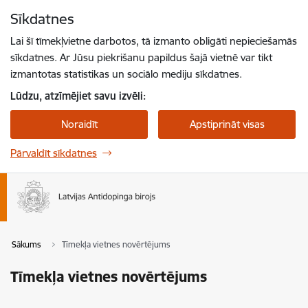
Pāriet uz lapas saturu
Sīkdatnes
Spied
lai meklētu
Enter
Lai šī tīmekļvietne darbotos, tā izmanto obligāti nepieciešamās
sīkdatnes. Ar Jūsu piekrišanu papildus šajā vietnē var tikt
izmantotas statistikas un sociālo mediju sīkdatnes.
Lūdzu, atzīmējiet savu izvēli:
Noraidīt
Apstiprināt visas
Pārvaldīt sīkdatnes
Sākums
Tīmekļa vietnes novērtējums
Tīmekļa vietnes novērtējums