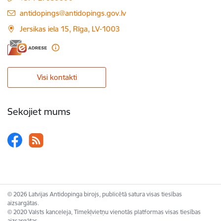
E-pasts:
antidopings@antidopings.gov.lv
Jersikas iela 15, Rīga, LV-1003
Visi kontakti
Sekojiet mums
© 2026 Latvijas Antidopinga birojs, publicētā satura visas tiesības
aizsargātas.
© 2020 Valsts kanceleja, Tīmekļvietņu vienotās platformas visas tiesības
aizsargātas.