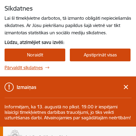
Pāriet uz lapas saturu
Sīkdatnes
Spied
lai meklētu
Enter
Lai šī tīmekļvietne darbotos, tā izmanto obligāti nepieciešamās
sīkdatnes. Ar Jūsu piekrišanu papildus šajā vietnē var tikt
izmantotas statistikas un sociālo mediju sīkdatnes.
Lūdzu, atzīmējiet savu izvēli:
Noraidīt
Apstiprināt visas
Pārvaldīt sīkdatnes
Izmaiņas
Informējam, ka 13. augustā no plkst. 19.00 ir iespējami
īslaicīgi tīmekļvietnes darbības traucējumi, jo tiks veikti
uzturēšanas darbi. Atvainojamies par sagādātajām neērtībām!