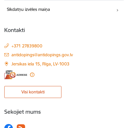
Sīkdatņu izvēles maiņa
Kontakti
+371 27839800
E-pasts:
antidopings@antidopings.gov.lv
Jersikas iela 15, Rīga, LV-1003
Visi kontakti
Sekojiet mums