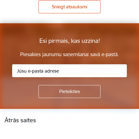
Sniegt atsauksmi
Esi pirmais, kas uzzina!
Piesakies jaunumu saņemšanai savā e-pastā.
Kājene
Ātrās saites