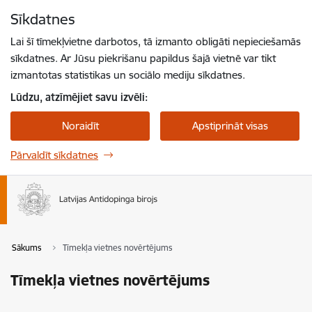
Pāriet uz lapas saturu
Sīkdatnes
Spied
lai meklētu
Enter
Lai šī tīmekļvietne darbotos, tā izmanto obligāti nepieciešamās
sīkdatnes. Ar Jūsu piekrišanu papildus šajā vietnē var tikt
izmantotas statistikas un sociālo mediju sīkdatnes.
Lūdzu, atzīmējiet savu izvēli:
Noraidīt
Apstiprināt visas
Pārvaldīt sīkdatnes
Sākums
Tīmekļa vietnes novērtējums
Tīmekļa vietnes novērtējums