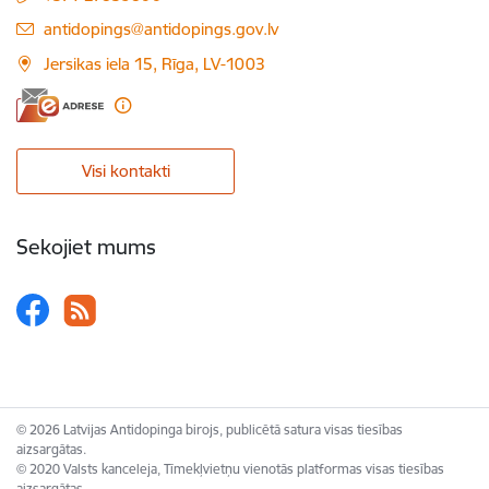
E-pasts:
antidopings@antidopings.gov.lv
Jersikas iela 15, Rīga, LV-1003
Visi kontakti
Sekojiet mums
© 2026 Latvijas Antidopinga birojs, publicētā satura visas tiesības
aizsargātas.
© 2020 Valsts kanceleja, Tīmekļvietņu vienotās platformas visas tiesības
aizsargātas.