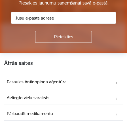
Piesakies jaunumu saņemšanai savā e-pastā.
Kājene
Ātrās saites
Pasaules Antidopinga aģentūra
Aizliegto vielu saraksts
Pārbaudīt medikamentu