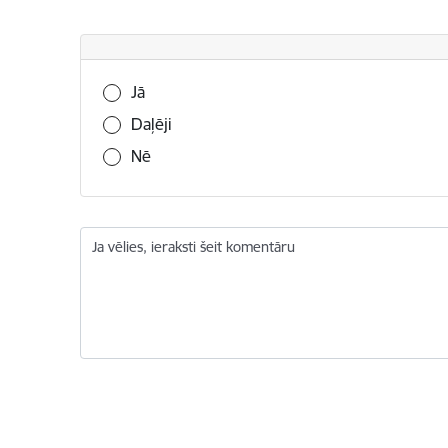
Vai šī informācija bija noderīga?
Jā
Daļēji
Nē
Ja vēlies, ieraksti šeit komentāru