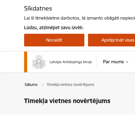
Pāriet uz lapas saturu
Sīkdatnes
Lai šī tīmekļvietne darbotos, tā izmanto obligāti nepiec
Lūdzu, atzīmējiet savu izvēli:
Noraidīt
Apstiprināt visas
Par mums
Sākums
Tīmekļa vietnes novērtējums
Tīmekļa vietnes novērtējums