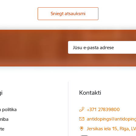
Sniegt atsauksmi
i
Kontakti
 politika
+371 27839800
E-pasts:
antidopings@antidoping
mība
Jersikas iela 15, Rīga, 
te