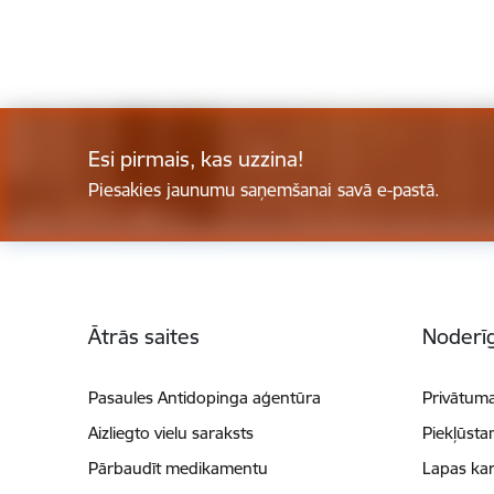
Esi pirmais, kas uzzina!
Piesakies jaunumu saņemšanai savā e-pastā.
Kājene
Ātrās saites
Noderīg
Pasaules Antidopinga aģentūra
Privātuma
Aizliegto vielu saraksts
Piekļūsta
Pārbaudīt medikamentu
Lapas kar