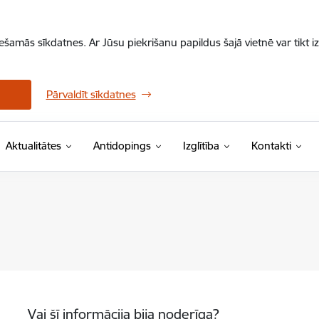
iešamās sīkdatnes. Ar Jūsu piekrišanu papildus šajā vietnē var tikt i
Pārvaldīt sīkdatnes
Aktualitātes
Antidopings
Izglītība
Kontakti
Vai šī informācija bija noderīga?