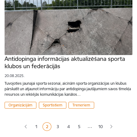
Antidopinga informācijas aktualizēšana sporta
klubos un federācijās
20.08.2025.
Tuvojoties jaunajai sporta sezonai, aicinām sporta organizācijas un klubus
pārskatīt un atjaunot informāciju par antidopinga jautājumiem savos tīmekļa
resursos un iekšējās komunikācijas kanālos…
Organizācijām
Sportistiem
Treneriem
Lapošana
…
1
2
3
4
5
10
Lapa
Pašreizējā lapa
Lapa
Lapa
Lapa