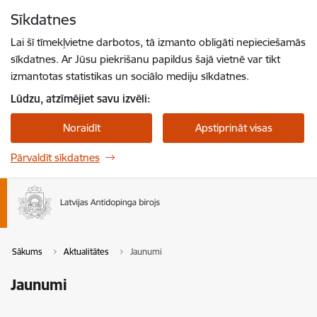
Pāriet uz lapas saturu
Sīkdatnes
Spied
lai meklētu
Enter
Lai šī tīmekļvietne darbotos, tā izmanto obligāti nepieciešamās
sīkdatnes. Ar Jūsu piekrišanu papildus šajā vietnē var tikt
izmantotas statistikas un sociālo mediju sīkdatnes.
Lūdzu, atzīmējiet savu izvēli:
Noraidīt
Apstiprināt visas
Pārvaldīt sīkdatnes
Sākums
Aktualitātes
Jaunumi
Jaunumi