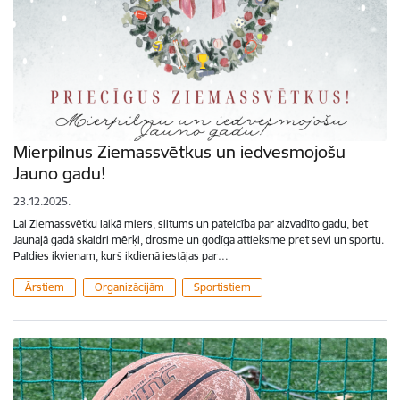
Mierpilnus Ziemassvētkus un iedvesmojošu
Jauno gadu!
23.12.2025.
Lai Ziemassvētku laikā miers, siltums un pateicība par aizvadīto gadu, bet
Jaunajā gadā skaidri mērķi, drosme un godīga attieksme pret sevi un sportu.
Paldies ikvienam, kurš ikdienā iestājas par…
Ārstiem
Organizācijām
Sportistiem