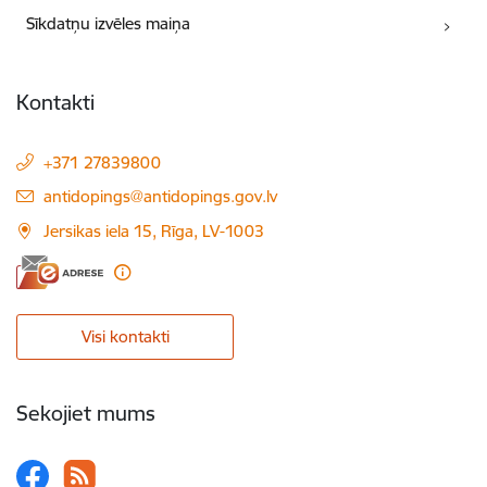
Sīkdatņu izvēles maiņa
Kontakti
+371 27839800
E-pasts:
antidopings@antidopings.gov.lv
Jersikas iela 15, Rīga, LV-1003
Visi kontakti
Sekojiet mums