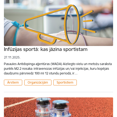
Infūzijas sportā: kas jāzina sportistam
27.11.2025.
Pasaules Antidopinga aģentūras (WADA) Aizliegto vielu un metožu saraksta
punkts M2.2 nosaka: intravenozas infūzijas un/vai injekcijas, kuru kopējais
daudzums pārsniedz 100 ml 12 stundu periodā, ir…
Ārstiem
Organizācijām
Sportistiem