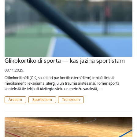
Glikokortikoīdi sportā — kas jāzina sportistam
03.11.2025.
Glikokortikoīdi (GK, saukti arī par kortikosteroīdiem) ir plaši lietoti
medikamenti iekaisuma, alerģiju un traumu ārstēšanai. Tomēr sporta
kontekstā tie iekļauti Aizliegto vielu un metožu sarakstā,…
Ārstiem
Sportistiem
Treneriem