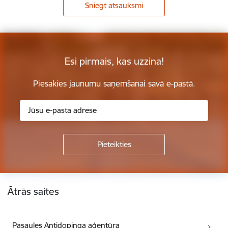
Sniegt atsauksmi
Esi pirmais, kas uzzina!
Piesakies jaunumu saņemšanai savā e-pastā.
Kājene
Ātrās saites
Pasaules Antidopinga aģentūra