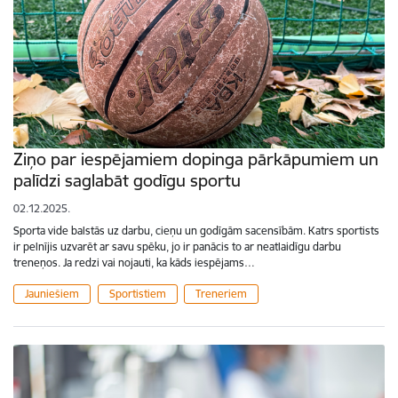
Ziņo par iespējamiem dopinga pārkāpumiem un
palīdzi saglabāt godīgu sportu
02.12.2025.
Sporta vide balstās uz darbu, cieņu un godīgām sacensībām. Katrs sportists
ir pelnījis uzvarēt ar savu spēku, jo ir panācis to ar neatlaidīgu darbu
treneņos. Ja redzi vai nojauti, ka kāds iespējams…
Jauniešiem
Sportistiem
Treneriem