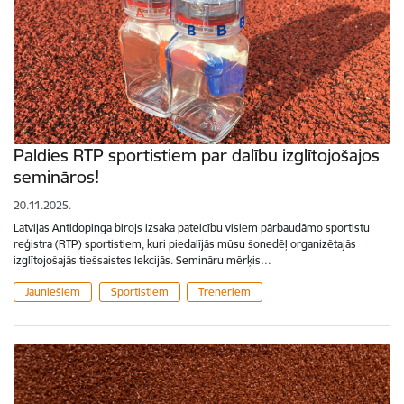
Paldies RTP sportistiem par dalību izglītojošajos
semināros!
20.11.2025.
Latvijas Antidopinga birojs izsaka pateicību visiem pārbaudāmo sportistu
reģistra (RTP) sportistiem, kuri piedalījās mūsu šonedēļ organizētajās
izglītojošajās tiešsaistes lekcijās. Semināru mērķis…
Jauniešiem
Sportistiem
Treneriem