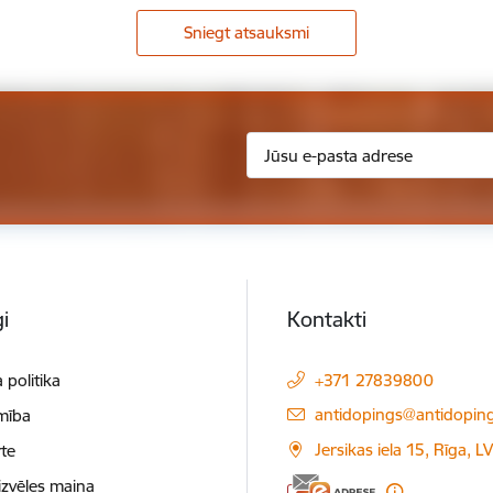
Sniegt atsauksmi
i
Kontakti
 politika
+371 27839800
E-pasts:
antidopings@antidoping
mība
Jersikas iela 15, Rīga, 
te
izvēles maiņa