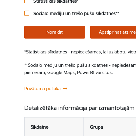
Statistikas sīkdatnes
*
Sociālo mediju un trešo pušu sīkdatnes
**
Noraidīt
Apstiprināt atzīmē
*
Statistikas sīkdatnes - nepieciešamas, lai uzlabotu v
**
Sociālo mediju un trešo pušu sīkdatnes - nepieciešamas
piemēram, Google Maps, PowerBI vai citus.
Privātuma politika
Detalizētāka informācija par izmantotajām
Sīkdatne
Grupa