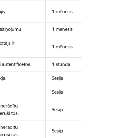
jis.
1 mēnesis
 paziņojumu.
1 mēnesis
otājs ir
1 mēnesis
 autentificētos.
1 stunda
kļa.
Sesija
Sesija
 nerādītu
Sesija
ēruši tos.
 nerādītu
Sesija
ēruši tos.