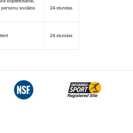
ura koplietošanai,
o personu sociālos
24 stundas
tent
24 stundas