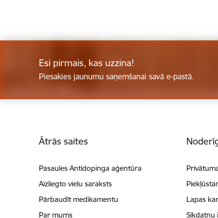
Esi pirmais, kas uzzina!
Piesakies jaunumu saņemšanai savā e-pastā.
Kājene
Ātrās saites
Noderīg
Pasaules Antidopinga aģentūra
Privātuma
Aizliegto vielu saraksts
Piekļūsta
Pārbaudīt medikamentu
Lapas kar
Par mums
Sīkdatņu 