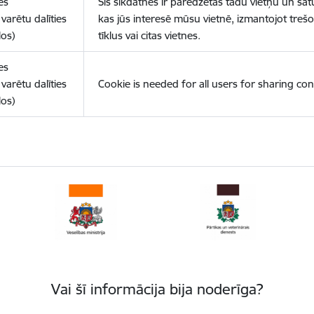
es
Šīs sīkdatnes ir paredzētas tādu vietņu un sat
varētu dalīties
kas jūs interesē mūsu vietnē, izmantojot treš
los)
tīklus vai citas vietnes.
es
varētu dalīties
Cookie is needed for all users for sharing con
los)
Vai šī informācija bija noderīga?