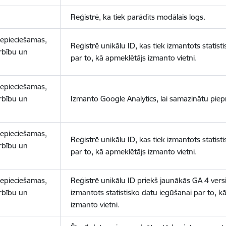
Reģistrē, ka tiek parādīts modālais logs.
nepieciešamas,
Reģistrē unikālu ID, kas tiek izmantots statist
arbību un
par to, kā apmeklētājs izmanto vietni.
nepieciešamas,
arbību un
Izmanto Google Analytics, lai samazinātu piep
nepieciešamas,
Reģistrē unikālu ID, kas tiek izmantots statist
arbību un
par to, kā apmeklētājs izmanto vietni.
nepieciešamas,
Reģistrē unikālu ID priekš jaunākās GA 4 versij
arbību un
izmantots statistisko datu iegūšanai par to, k
izmanto vietni.