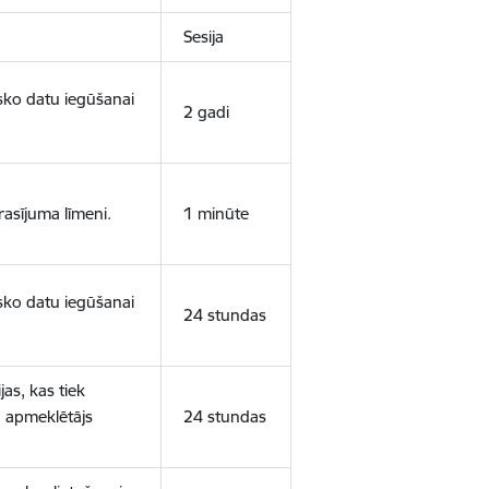
Sesija
isko datu iegūšanai
2 gadi
rasījuma līmeni.
1 minūte
isko datu iegūšanai
24 stundas
as, kas tiek
ā apmeklētājs
24 stundas