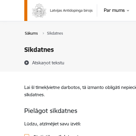
Pāriet uz lapas saturu
Par mums
Sākums
Sīkdatnes
Sīkdatnes
Atskaņot tekstu
Lai šī tīmekļvietne darbotos, tā izmanto obligāti nepiec
sīkdatnes.
Pielāgot sīkdatnes
Lūdzu, atzīmējiet savu izvēli: