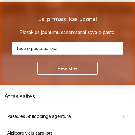
Esi pirmais, kas uzzina!
Piesakies jaunumu saņemšanai savā e-pastā.
Kājene
Ātrās saites
Pasaules Antidopinga aģentūra
Aizliegto vielu saraksts