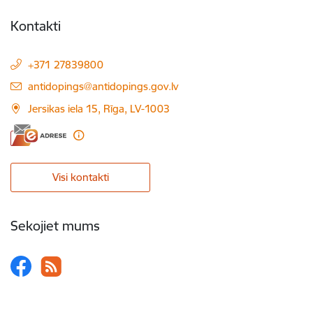
Kontakti
+371 27839800
E-pasts:
antidopings@antidopings.gov.lv
Jersikas iela 15, Rīga, LV-1003
Visi kontakti
Sekojiet mums