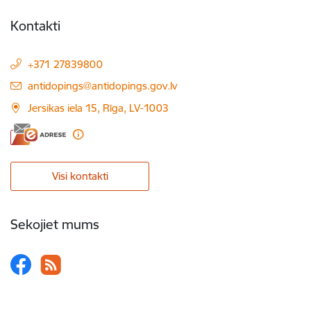
Kontakti
+371 27839800
E-pasts:
antidopings@antidopings.gov.lv
Jersikas iela 15, Rīga, LV-1003
Visi kontakti
Sekojiet mums