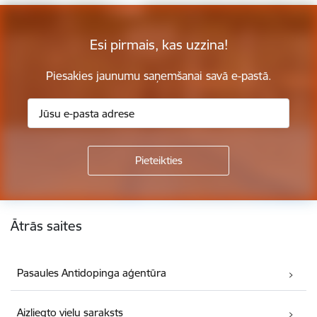
Esi pirmais, kas uzzina!
Piesakies jaunumu saņemšanai savā e-pastā.
Kājene
Ātrās saites
Pasaules Antidopinga aģentūra
Aizliegto vielu saraksts