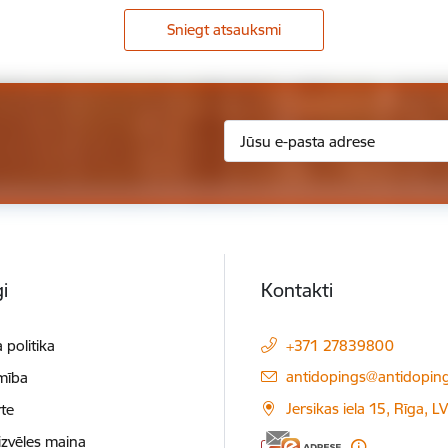
Sniegt atsauksmi
i
Kontakti
 politika
+371 27839800
E-pasts:
antidopings@antidoping
mība
Jersikas iela 15, Rīga, 
te
izvēles maiņa