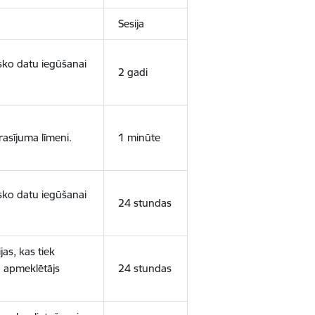
Sesija
isko datu iegūšanai
2 gadi
rasījuma līmeni.
1 minūte
isko datu iegūšanai
24 stundas
as, kas tiek
ā apmeklētājs
24 stundas