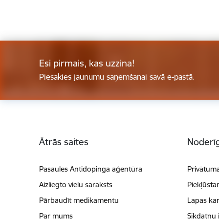
Esi pirmais, kas uzzina!
Piesakies jaunumu saņemšanai savā e-pastā.
Kājene
Ātrās saites
Noderīg
Pasaules Antidopinga aģentūra
Privātuma
Aizliegto vielu saraksts
Piekļūsta
Pārbaudīt medikamentu
Lapas kar
Par mums
Sīkdatņu 