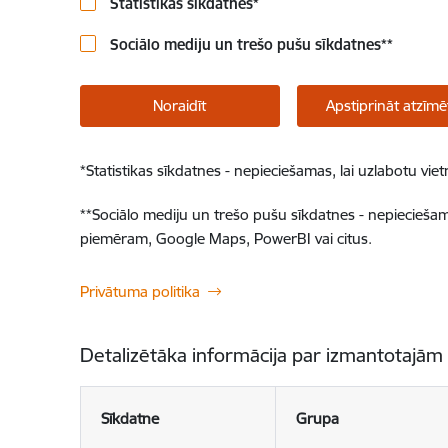
Statistikas sīkdatnes
*
Sociālo mediju un trešo pušu sīkdatnes
**
Noraidīt
Apstiprināt atzīmē
*
Statistikas sīkdatnes - nepieciešamas, lai uzlabotu v
**
Sociālo mediju un trešo pušu sīkdatnes - nepieciešamas
piemēram, Google Maps, PowerBI vai citus.
Privātuma politika
Detalizētāka informācija par izmantotajām
Sīkdatne
Grupa