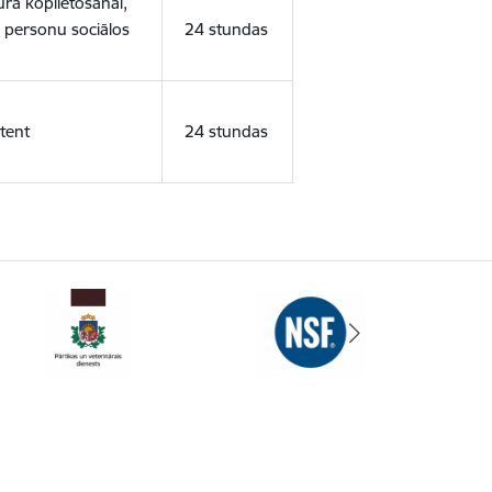
ura koplietošanai,
o personu sociālos
24 stundas
tent
24 stundas