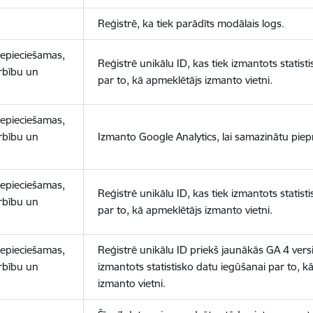
Reģistrē, ka tiek parādīts modālais logs.
nepieciešamas,
Reģistrē unikālu ID, kas tiek izmantots statist
arbību un
par to, kā apmeklētājs izmanto vietni.
nepieciešamas,
arbību un
Izmanto Google Analytics, lai samazinātu piep
nepieciešamas,
Reģistrē unikālu ID, kas tiek izmantots statist
arbību un
par to, kā apmeklētājs izmanto vietni.
nepieciešamas,
Reģistrē unikālu ID priekš jaunākās GA 4 versij
arbību un
izmantots statistisko datu iegūšanai par to, k
izmanto vietni.