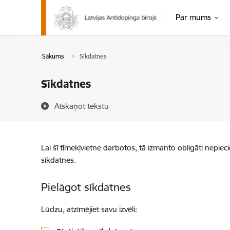
Pāriet uz lapas saturu
Par mums
Sākums
Sīkdatnes
Sīkdatnes
Atskaņot tekstu
Lai šī tīmekļvietne darbotos, tā izmanto obligāti nepiec
sīkdatnes.
Pielāgot sīkdatnes
Lūdzu, atzīmējiet savu izvēli: