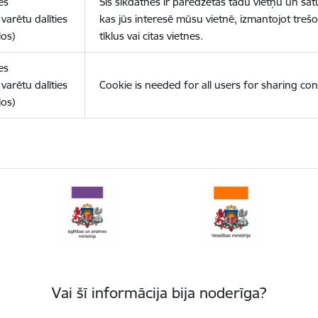
es
Šīs sīkdatnes ir paredzētas tādu vietņu un sat
varētu dalīties
kas jūs interesē mūsu vietnē, izmantojot treš
los)
tīklus vai citas vietnes.
es
varētu dalīties
Cookie is needed for all users for sharing con
los)
Vai šī informācija bija noderīga?