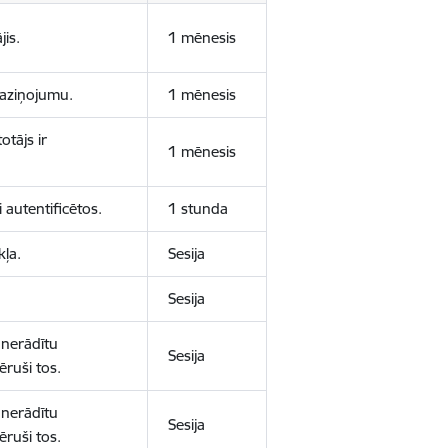
jis.
1 mēnesis
 paziņojumu.
1 mēnesis
otājs ir
1 mēnesis
 autentificētos.
1 stunda
kļa.
Sesija
Sesija
 nerādītu
Sesija
ēruši tos.
 nerādītu
Sesija
ēruši tos.