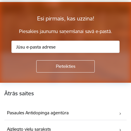
Esi pirmais, kas uzzina!
Piesakies jaunumu saņemšanai savā e-pastā.
Kājene
Ātrās saites
Pasaules Antidopinga aģentūra
Aizliegto vielu saraksts