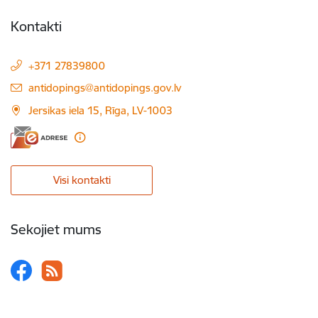
Kontakti
+371 27839800
E-pasts:
antidopings@antidopings.gov.lv
Jersikas iela 15, Rīga, LV-1003
Visi kontakti
Sekojiet mums