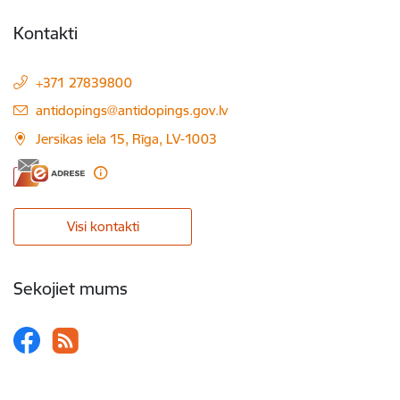
Kontakti
+371 27839800
E-pasts:
antidopings@antidopings.gov.lv
Jersikas iela 15, Rīga, LV-1003
Visi kontakti
Sekojiet mums