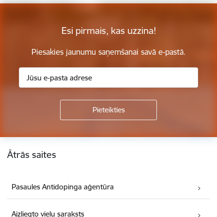
Esi pirmais, kas uzzina!
Piesakies jaunumu saņemšanai savā e-pastā.
Kājene
Ātrās saites
Pasaules Antidopinga aģentūra
Aizliegto vielu saraksts