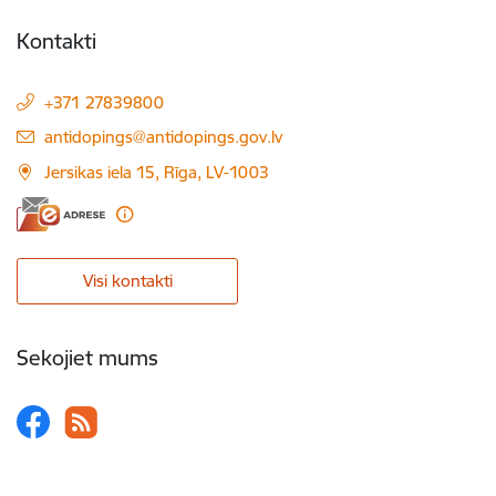
Kontakti
+371 27839800
E-pasts:
antidopings@antidopings.gov.lv
Jersikas iela 15, Rīga, LV-1003
Visi kontakti
Sekojiet mums