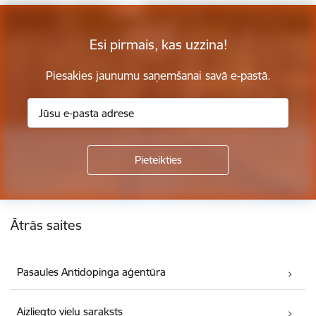
Esi pirmais, kas uzzina!
Piesakies jaunumu saņemšanai savā e-pastā.
Kājene
Ātrās saites
Pasaules Antidopinga aģentūra
Aizliegto vielu saraksts