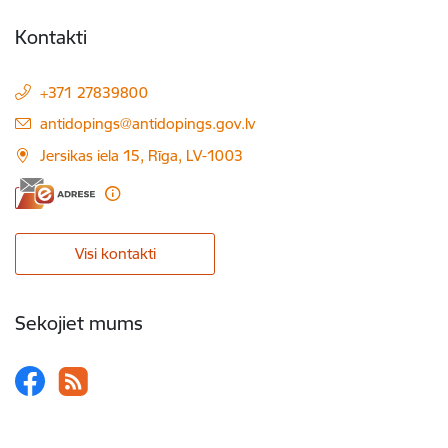
Kontakti
+371 27839800
E-pasts:
antidopings@antidopings.gov.lv
Jersikas iela 15, Rīga, LV-1003
Visi kontakti
Sekojiet mums