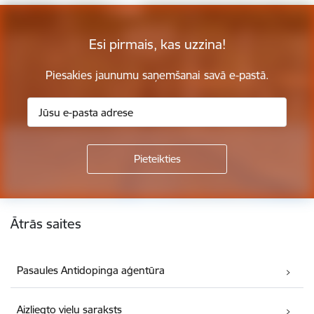
Esi pirmais, kas uzzina!
Piesakies jaunumu saņemšanai savā e-pastā.
Kājene
Ātrās saites
Pasaules Antidopinga aģentūra
Aizliegto vielu saraksts