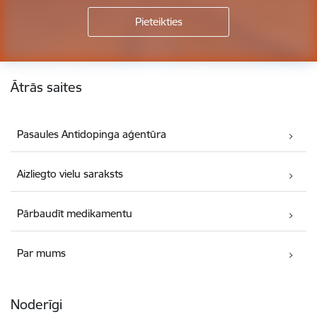
Kājene
Ātrās saites
Pasaules Antidopinga aģentūra
Aizliegto vielu saraksts
Pārbaudīt medikamentu
Par mums
Noderīgi