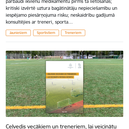
pārbaudi ikvienu medikamentu pirms tā lietošanas;
kritiski izvērtē uztura bagātinātāju nepieciešamību un
iespējamo piesārņojuma risku; neskaidrību gadījumā
konsultējies ar treneri, sporta…
Jauniešiem
Sportistiem
Treneriem
Ceļvedis vecākiem un treneriem, lai veicinātu