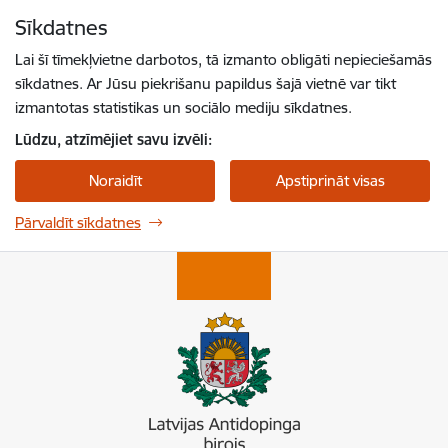
Pāriet uz lapas saturu
Sīkdatnes
Spied
lai meklētu
Enter
Lai šī tīmekļvietne darbotos, tā izmanto obligāti nepieciešamās
sīkdatnes. Ar Jūsu piekrišanu papildus šajā vietnē var tikt
izmantotas statistikas un sociālo mediju sīkdatnes.
Lūdzu, atzīmējiet savu izvēli:
Noraidīt
Apstiprināt visas
Pārvaldīt sīkdatnes
Latvijas Antidopinga birojs