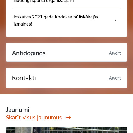
Noderīgi sporta organizācijām
Ieskaties 2021.gada Kodeksa būtiskākajās
izmaiņās!
Antidopings
Atvērt
Kontakti
Atvērt
Jaunumi
Skatīt visus jaunumus