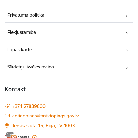
Privātuma politika
Piekļūstamība
Lapas karte
Sīkdatņu izvēles maiņa
Kontakti
+371 27839800
E-pasts:
antidopings@antidopings.gov.lv
Jersikas iela 15, Rīga, LV-1003