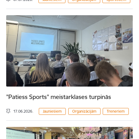
"Patiess Sports" meistarklases turpinās
17.06.2026.
Jauniešiem
Organizācijām
Treneriem