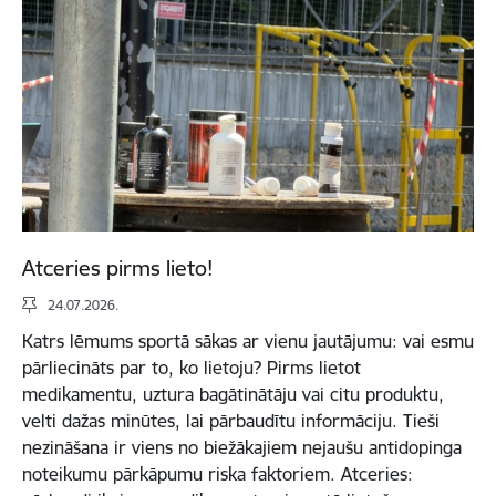
Atceries pirms lieto!
24.07.2026.
Katrs lēmums sportā sākas ar vienu jautājumu: vai esmu
pārliecināts par to, ko lietoju? Pirms lietot
medikamentu, uztura bagātinātāju vai citu produktu,
velti dažas minūtes, lai pārbaudītu informāciju. Tieši
nezināšana ir viens no biežākajiem nejaušu antidopinga
noteikumu pārkāpumu riska faktoriem. Atceries: