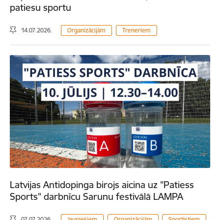
patiesu sportu
14.07.2026.
Organizācijām
Treneriem
Latvijas Antidopinga birojs aicina uz "Patiess
Sports" darbnīcu Sarunu festivālā LAMPA
07.07.2026.
Jauniešiem
Organizācijām
Sportistiem