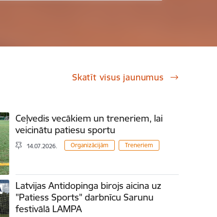
Skatīt visus jaunumus
Ceļvedis vecākiem un treneriem, lai
veicinātu patiesu sportu
Organizācijām
Treneriem
14.07.2026.
Latvijas Antidopinga birojs aicina uz
"Patiess Sports" darbnīcu Sarunu
festivālā LAMPA