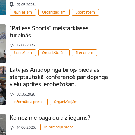
07.07.2026.
Jauniešiem
Organizācijām
Sportistiem
"Patiess Sports" meistarklases
turpinās
17.06.2026.
Jauniešiem
Organizācijām
Treneriem
Latvijas Antidopinga birojs piedalās
starptautiskā konferencē par dopinga
vielu aprites ierobežošanu
02.06.2026.
Informācija presei
Organizācijām
Ko nozīmē pagaidu aizliegums?
Informācija presei
14.05.2026.