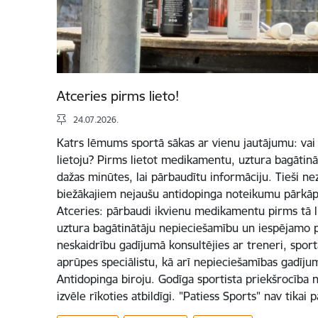
Atceries pirms lieto!
24.07.2026.
Katrs lēmums sportā sākas ar vienu jautājumu: vai 
lietoju? Pirms lietot medikamentu, uztura bagātināt
dažas minūtes, lai pārbaudītu informāciju. Tieši ne
biežākajiem nejaušu antidopinga noteikumu pārkāp
Atceries: pārbaudi ikvienu medikamentu pirms tā lie
uztura bagātinātāju nepieciešamību un iespējamo 
neskaidrību gadījumā konsultējies ar treneri, sporta
aprūpes speciālistu, kā arī nepieciešamības gadījum
Antidopinga biroju. Godīga sportista priekšrocība n
izvēle rīkoties atbildīgi. "Patiess Sports" nav tikai