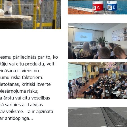
esmu pārliecināts par to, ko
āju vai citu produktu, velti
zināšana ir viens no
umu riska faktoriem.
tošanas; kritiski izvērtē
piesārņojuma risku;
 ārstu vai citu veselības
ā sazinies ar Latvijas
av veiksme. Tā ir apzināta
 par antidopinga…