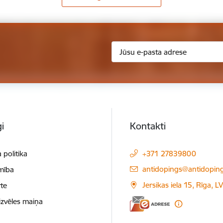
i
Kontakti
 politika
+371 27839800
E-pasts:
antidopings@antidoping
mība
Jersikas iela 15, Rīga, 
te
izvēles maiņa