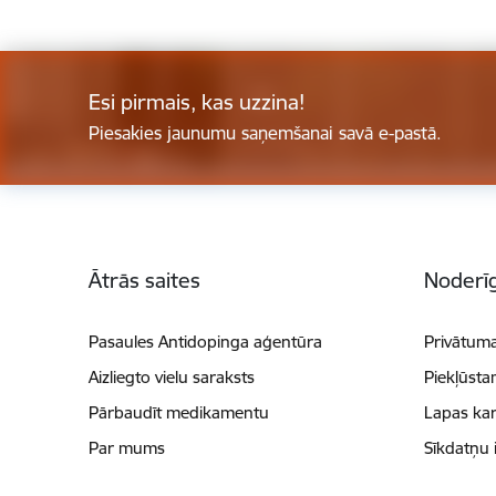
Esi pirmais, kas uzzina!
Piesakies jaunumu saņemšanai savā e-pastā.
Kājene
Ātrās saites
Noderīg
Pasaules Antidopinga aģentūra
Privātuma
Aizliegto vielu saraksts
Piekļūsta
Pārbaudīt medikamentu
Lapas kar
Par mums
Sīkdatņu 