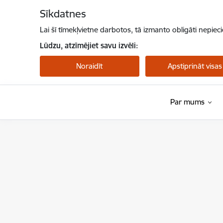
Pāriet uz lapas saturu
Sīkdatnes
Lai šī tīmekļvietne darbotos, tā izmanto obligāti nepiec
Lūdzu, atzīmējiet savu izvēli:
Noraidīt
Apstiprināt visas
Par mums
Latvijas Antidopinga birojs