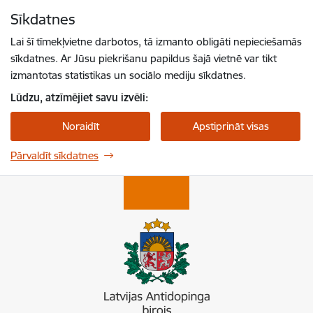
Pāriet uz lapas saturu
Sīkdatnes
Spied
lai meklētu
Enter
Lai šī tīmekļvietne darbotos, tā izmanto obligāti nepieciešamās
sīkdatnes. Ar Jūsu piekrišanu papildus šajā vietnē var tikt
izmantotas statistikas un sociālo mediju sīkdatnes.
Lūdzu, atzīmējiet savu izvēli:
Noraidīt
Apstiprināt visas
Pārvaldīt sīkdatnes
Latvijas Antidopinga birojs