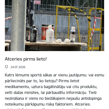
Atceries pirms lieto!
24.07.2026.
Katrs lēmums sportā sākas ar vienu jautājumu: vai esmu
pārliecināts par to, ko lietoju? Pirms lietot
medikamentu, uztura bagātinātāju vai citu produktu,
velti dažas minūtes, lai pārbaudītu informāciju. Tieši
nezināšana ir viens no biežākajiem nejaušu antidopinga
noteikumu pārkāpumu riska faktoriem. Atceries: