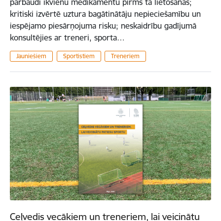
pārbaudi ikvienu medikamentu pirms tā lietošanas;
kritiski izvērtē uztura bagātinātāju nepieciešamību un
iespējamo piesārņojuma risku; neskaidrību gadījumā
konsultējies ar treneri, sporta…
Jauniešiem
Sportistiem
Treneriem
Ceļvedis vecākiem un treneriem, lai veicinātu