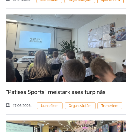
"Patiess Sports" meistarklases turpinās
17.06.2026.
Jauniešiem
Organizācijām
Treneriem