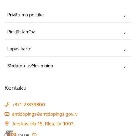
Privātuma politika
Piekļūstamība
Lapas karte
Sīkdatņu izvēles maiņa
Kontakti
+371 27839800
E-pasts:
antidopings@antidopings.gov.lv
Jersikas iela 15, Rīga, LV-1003