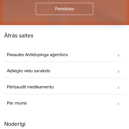
Kājene
Ātrās saites
Pasaules Antidopinga aģentūra
Aizliegto vielu saraksts
Pārbaudīt medikamentu
Par mums
Noderīgi