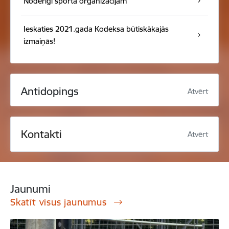
Noderīgi sporta organizācijām
Ieskaties 2021.gada Kodeksa būtiskākajās
izmaiņās!
Antidopings
Atvērt
Kontakti
Atvērt
Jaunumi
Skatīt visus jaunumus