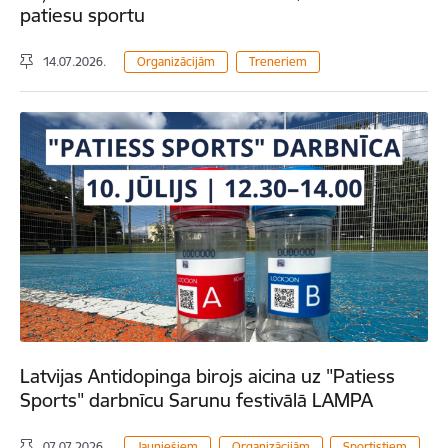
patiesu sportu
14.07.2026.
Organizācijām
Treneriem
Latvijas Antidopinga birojs aicina uz "Patiess
Sports" darbnīcu Sarunu festivālā LAMPA
07.07.2026.
Jauniešiem
Organizācijām
Sportistiem