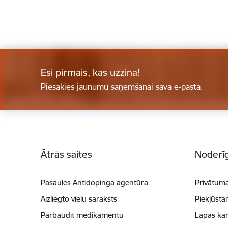
Esi pirmais, kas uzzina!
Piesakies jaunumu saņemšanai savā e-pastā.
Kājene
Ātrās saites
Noderīg
Pasaules Antidopinga aģentūra
Privātuma
Aizliegto vielu saraksts
Piekļūsta
Pārbaudīt medikamentu
Lapas kar