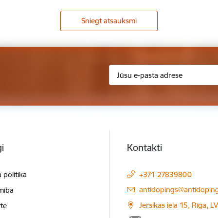
Sniegt atsauksmi
i
Kontakti
 politika
+371 27839800
E-pasts:
antidopings@antidoping
mība
Jersikas iela 15, Rīga, 
te