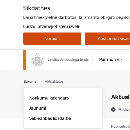
Pāriet uz lapas saturu
Sīkdatnes
Lai šī tīmekļvietne darbotos, tā izmanto obligāti nepiec
Lūdzu, atzīmējiet savu izvēli:
Noraidīt
Apstiprināt visas
Par mums
Sākums
Aktualitātes
Aktual
Notikumu kalendārs
Jaunumi
Atska
Sabiedrības līdzdalība
Publicēts: 