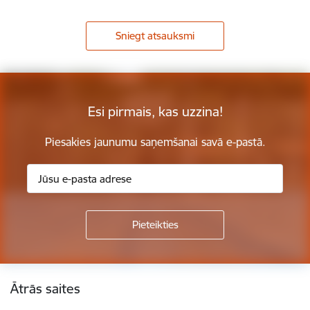
Sniegt atsauksmi
Esi pirmais, kas uzzina!
Piesakies jaunumu saņemšanai savā e-pastā.
Kājene
Ātrās saites