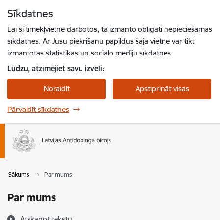
Pāriet uz lapas saturu
Sīkdatnes
Spied
lai meklētu
Enter
Lai šī tīmekļvietne darbotos, tā izmanto obligāti nepieciešamās
sīkdatnes. Ar Jūsu piekrišanu papildus šajā vietnē var tikt
izmantotas statistikas un sociālo mediju sīkdatnes.
Lūdzu, atzīmējiet savu izvēli:
Noraidīt
Apstiprināt visas
Pārvaldīt sīkdatnes
Sākums
Par mums
Par mums
Atskaņot tekstu