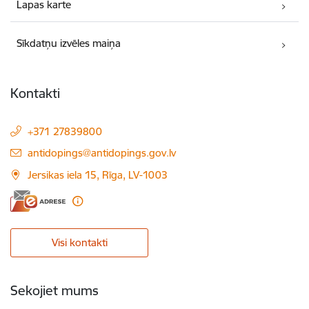
Lapas karte
Sīkdatņu izvēles maiņa
Kontakti
+371 27839800
E-pasts:
antidopings@antidopings.gov.lv
Jersikas iela 15, Rīga, LV-1003
Visi kontakti
Sekojiet mums