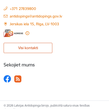
+371 27839800
E-pasts:
antidopings@antidopings.gov.lv
Jersikas iela 15, Rīga, LV-1003
Visi kontakti
Sekojiet mums
© 2026 Latvijas Antidopinga birojs, publicētā satura visas tiesības