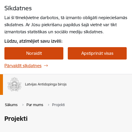
Pāriet uz lapas saturu
Sīkdatnes
Spied
lai meklētu
Enter
Lai šī tīmekļvietne darbotos, tā izmanto obligāti nepieciešamās
sīkdatnes. Ar Jūsu piekrišanu papildus šajā vietnē var tikt
izmantotas statistikas un sociālo mediju sīkdatnes.
Lūdzu, atzīmējiet savu izvēli:
Noraidīt
Apstiprināt visas
Pārvaldīt sīkdatnes
Sākums
Par mums
Projekti
Projekti