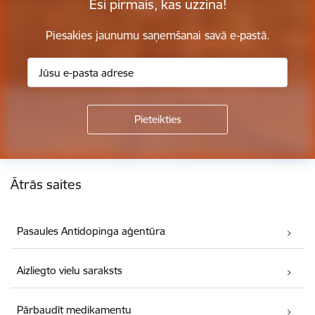
Esi pirmais, kas uzzina!
Piesakies jaunumu saņemšanai savā e-pastā.
Kājene
Ātrās saites
Pasaules Antidopinga aģentūra
Aizliegto vielu saraksts
Pārbaudīt medikamentu