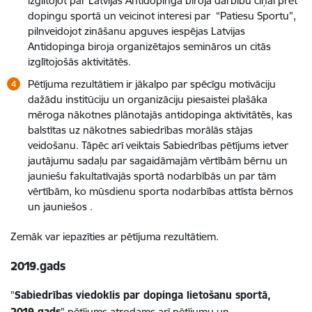
izglītojot par Latvijas Antidopinga biroja darbību cīņai pret
dopingu sportā un veicinot interesi par “Patiesu Sportu”,
pilnveidojot zināšanu apguves iespējas Latvijas
Antidopinga biroja organizētajos semināros un citās
izglītojošās aktivitātēs.
Pētījuma rezultātiem ir jākalpo par spēcīgu motivāciju
dažādu institūciju un organizāciju piesaistei plašāka
mēroga nākotnes plānotajās antidopinga aktivitātēs, kas
balstītas uz nākotnes sabiedrības morālās stājas
veidošanu. Tāpēc arī veiktais Sabiedrības pētījums ietver
jautājumu sadaļu par sagaidāmajām vērtībām bērnu un
jauniešu fakultatīvajās sportā nodarbībās un par tām
vērtībām, ko mūsdienu sporta nodarbības attīsta bērnos
un jauniešos .
Zemāk var iepazīties ar pētījuma rezultātiem.
2019.gads
"
Sabiedrības viedoklis par dopinga lietošanu sportā,
2019.gads
" pētījums atrodams arī pētījumu un