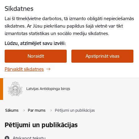
Pāriet uz lapas saturu
Sīkdatnes
Spied
lai meklētu
Enter
Lai šī tīmekļvietne darbotos, tā izmanto obligāti nepieciešamās
sīkdatnes. Ar Jūsu piekrišanu papildus šajā vietnē var tikt
izmantotas statistikas un sociālo mediju sīkdatnes.
Lūdzu, atzīmējiet savu izvēli:
Noraidīt
Apstiprināt visas
Pārvaldīt sīkdatnes
Sākums
Par mums
Pētījumi un publikācijas
Pētījumi un publikācijas
Atskaņot tekstu