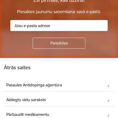
Esi pirmais, kas uzzina!
Piesakies jaunumu saņemšanai savā e-pastā.
Kājene
Ātrās saites
Pasaules Antidopinga aģentūra
Aizliegto vielu saraksts
Pārbaudīt medikamentu