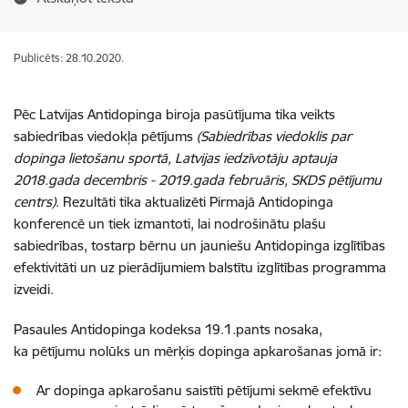
Publicēts: 28.10.2020.
Pēc Latvijas Antidopinga biroja pasūtījuma tika veikts
sabiedrības viedokļa pētījums
(Sabiedrības viedoklis par
dopinga lietošanu sportā, Latvijas iedzīvotāju aptauja
2018.gada decembris - 2019.gada februāris, SKDS pētījumu
centrs)
. Rezultāti tika aktualizēti Pirmajā Antidopinga
konferencē un tiek izmantoti, lai nodrošinātu plašu
sabiedrības, tostarp bērnu un jauniešu Antidopinga izglītības
efektivitāti un uz pierādījumiem balstītu izglītības programma
izveidi.
Pasaules Antidopinga kodeksa 19.1.pants nosaka,
ka pētījumu nolūks un mērķis dopinga apkarošanas jomā ir:
Ar dopinga apkarošanu saistīti pētījumi sekmē efektīvu