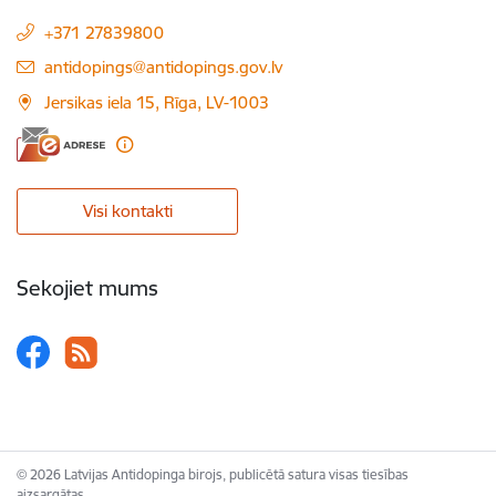
+371 27839800
E-pasts:
antidopings@antidopings.gov.lv
Jersikas iela 15, Rīga, LV-1003
Visi kontakti
Sekojiet mums
© 2026 Latvijas Antidopinga birojs, publicētā satura visas tiesības
aizsargātas.