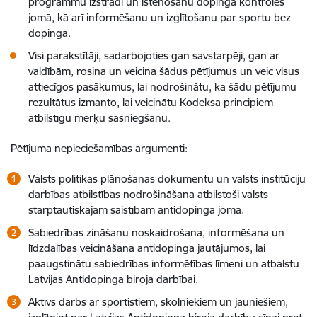
programmu izstrādi un īstenošanu dopinga kontroles
jomā, kā arī informēšanu un izglītošanu par sportu bez
dopinga.
Visi parakstītāji, sadarbojoties gan savstarpēji, gan ar
valdībām, rosina un veicina šādus pētījumus un veic visus
attiecīgos pasākumus, lai nodrošinātu, ka šādu pētījumu
rezultātus izmanto, lai veicinātu Kodeksa principiem
atbilstīgu mērķu sasniegšanu.
Pētījuma nepieciešamības argumenti:
Valsts politikas plānošanas dokumentu un valsts institūciju
darbības atbilstības nodrošināšana atbilstoši valsts
starptautiskajām saistībām antidopinga jomā.
Sabiedrības zināšanu noskaidrošana, informēšana un
līdzdalības veicināšana antidopinga jautājumos, lai
paaugstinātu sabiedrības informētības līmeni un atbalstu
Latvijas Antidopinga biroja darbībai.
Aktīvs darbs ar sportistiem, skolniekiem un jauniešiem,