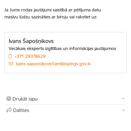
Ja Jums rodas jautājumi saistībā ar pētījuma datu
masīvu lūdzu sazināties ar biroju vai rakstiet uz:
Ivans Šapošņikovs
Vecākais eksperts izglītības un informācijas jautājumos
+371 29378629
E-pasts:
ivans.saposnikovs@antidopings.gov.lv
Drukāt lapu
Dalīties