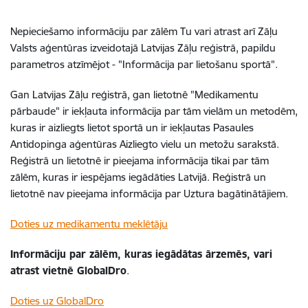
Nepieciešamo informāciju par zālēm Tu vari atrast arī Zāļu
Valsts aģentūras izveidotajā Latvijas Zāļu reģistrā, papildu
parametros atzīmējot - "Informācija par lietošanu sportā".
Gan Latvijas Zāļu reģistrā, gan lietotnē "Medikamentu
pārbaude" ir iekļauta informācija par tām vielām un metodēm,
kuras ir aizliegts lietot sportā un ir iekļautas Pasaules
Antidopinga aģentūras Aizliegto vielu un metožu sarakstā.
Reģistrā un lietotnē ir pieejama informācija tikai par tām
zālēm, kuras ir iespējams iegādāties Latvijā. Reģistrā un
lietotnē nav pieejama informācija par Uztura bagātinātājiem.
Doties uz medikamentu meklētāju
Informāciju par zālēm, kuras iegādātas ārzemēs, vari
atrast vietnē GlobalDro
.
Doties uz GlobalDro