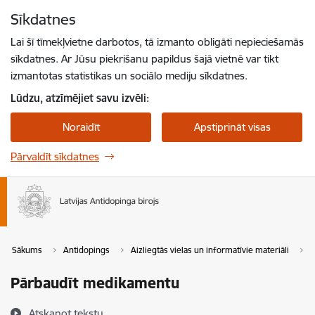
Pāriet uz lapas saturu
Sīkdatnes
Spied
lai meklētu
Enter
Lai šī tīmekļvietne darbotos, tā izmanto obligāti nepieciešamās
sīkdatnes. Ar Jūsu piekrišanu papildus šajā vietnē var tikt
izmantotas statistikas un sociālo mediju sīkdatnes.
Lūdzu, atzīmējiet savu izvēli:
Noraidīt
Apstiprināt visas
Pārvaldīt sīkdatnes
Sākums
Antidopings
Aizliegtās vielas un informatīvie materiāli
P
Pārbaudīt medikamentu
Atskaņot tekstu