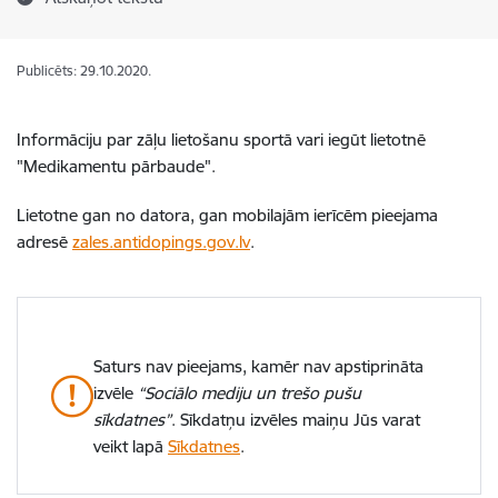
Publicēts: 29.10.2020.
Informāciju par zāļu lietošanu sportā vari iegūt lietotnē
"Medikamentu pārbaude".
Lietotne gan no datora, gan mobilajām ierīcēm pieejama
adresē
zales.antidopings.gov.lv
.
Saturs nav pieejams, kamēr nav apstiprināta
izvēle
“Sociālo mediju un trešo pušu
sīkdatnes”
. Sīkdatņu izvēles maiņu Jūs varat
veikt lapā
Sīkdatnes
.