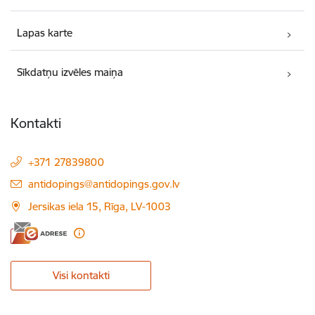
Lapas karte
Sīkdatņu izvēles maiņa
Kontakti
+371 27839800
E-pasts:
antidopings@antidopings.gov.lv
Jersikas iela 15, Rīga, LV-1003
Visi kontakti