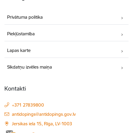
Privātuma politika
Piekļūstamība
Lapas karte
Sīkdatņu izvēles maiņa
Kontakti
+371 27839800
E-pasts:
antidopings@antidopings.gov.lv
Jersikas iela 15, Rīga, LV-1003