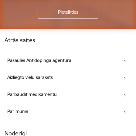
Kājene
Ātrās saites
Pasaules Antidopinga aģentūra
Aizliegto vielu saraksts
Pārbaudīt medikamentu
Par mums
Noderīgi