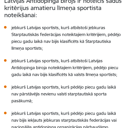
Latvijas Antidopinga birojs ir noteicis šādus
kritērijus amatieru līmeņa sportista
noteikšanai:
jebkurš Latvijas sportists, kurš atbilstoši jebkuras
Starptautiskās federācijas noteiktajiem kritērijiem, pēdējo
piecu gadu laikā nav bijis klasificēts kā Starptautiska
līmeņa sportists;
jebkurš Latvijas sportists, kurš atbilstoši Latvijas
Antidopinga biroja noteiktajiem kritērijiem, pēdējo piecu
gadu laikā nav bijis klasificēts kā valsts līmeņa sportists;
jebkurš Latvijas sportists, kurš pēdējo piecu gadu laikā
nav pārstāvējis nevienu valsti starptautiskā sporta
pasākumā;
jebkurš Latvijas sportists, kurš pēdējo piecu gadu laikā
nav bijis iekļauts jebkuras starptautiskās federācijas vai
nacionālās antidopinga organizācijas pārbaudāmo