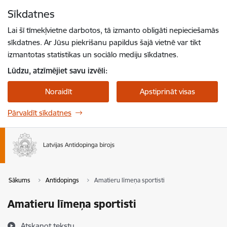
Pāriet uz lapas saturu
Sīkdatnes
Spied
lai meklētu
Enter
Lai šī tīmekļvietne darbotos, tā izmanto obligāti nepieciešamās
sīkdatnes. Ar Jūsu piekrišanu papildus šajā vietnē var tikt
izmantotas statistikas un sociālo mediju sīkdatnes.
Lūdzu, atzīmējiet savu izvēli:
Noraidīt
Apstiprināt visas
Pārvaldīt sīkdatnes
Sākums
Antidopings
Amatieru līmeņa sportisti
Amatieru līmeņa sportisti
Atskaņot tekstu