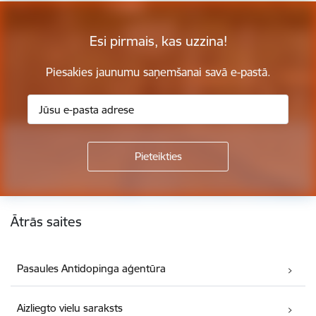
Esi pirmais, kas uzzina!
Piesakies jaunumu saņemšanai savā e-pastā.
Kājene
Ātrās saites
Pasaules Antidopinga aģentūra
Aizliegto vielu saraksts