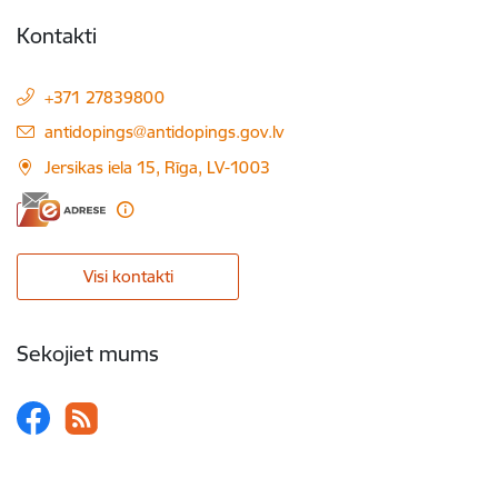
Kontakti
+371 27839800
E-pasts:
antidopings@antidopings.gov.lv
Jersikas iela 15, Rīga, LV-1003
Visi kontakti
Sekojiet mums