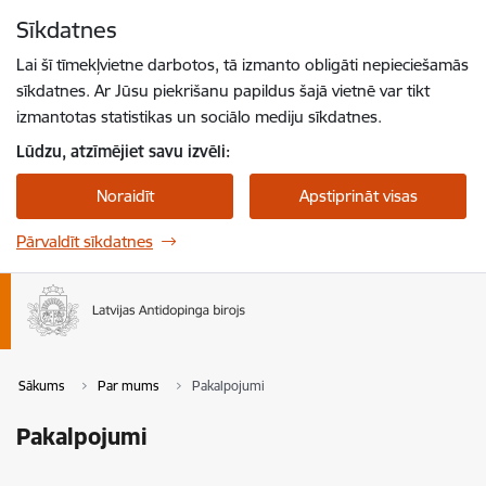
Pāriet uz lapas saturu
Sīkdatnes
Spied
lai meklētu
Enter
Lai šī tīmekļvietne darbotos, tā izmanto obligāti nepieciešamās
sīkdatnes. Ar Jūsu piekrišanu papildus šajā vietnē var tikt
izmantotas statistikas un sociālo mediju sīkdatnes.
Lūdzu, atzīmējiet savu izvēli:
Noraidīt
Apstiprināt visas
Pārvaldīt sīkdatnes
Sākums
Par mums
Pakalpojumi
Pakalpojumi