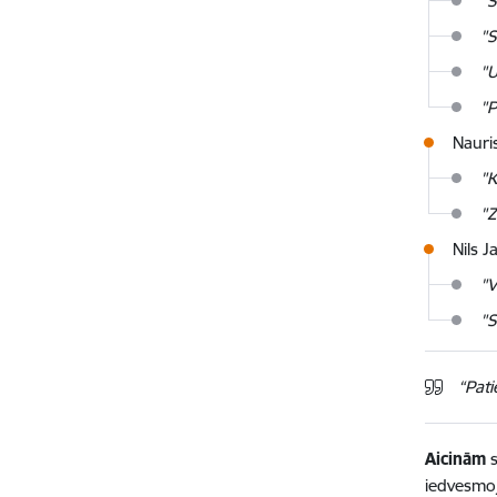
"
"S
"U
"
Nauri
"
"Z
Nils J
"V
"S
“Pati
Aicinām
s
iedvesmoj