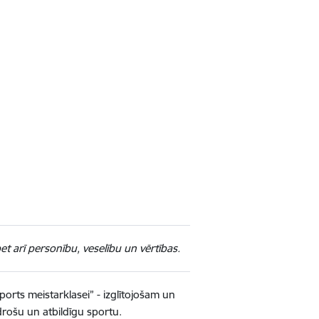
 bet arī personību, veselību un vērtības.
Sports meistarklasei” - izglītojošam un
rošu un atbildīgu sportu.