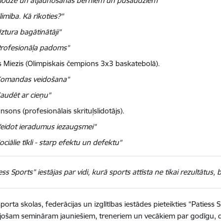
Slodze un atjaunošanās bērniem un pusaudžiem"
limība. Kā rīkoties?"
ztura bagātinātāji"
Profesionāļa padoms"
s Miezis (Olimpiskais čempions 3x3 baskatebolā).
Komandas veidošana"
audēt ar cieņu"
ansons (profesionālais skrituļslidotājs).
eidot ieradumus iezaugsmei"
ociālie tīkli - starp efektu un defektu"
ess Sports” iestājas par vidi, kurā sports attīsta ne tikai rezultātus,
porta skolas, federācijas un izglītības iestādes pieteikties “Patiess 
ošam semināram jauniešiem, treneriem un vecākiem par godīgu, d