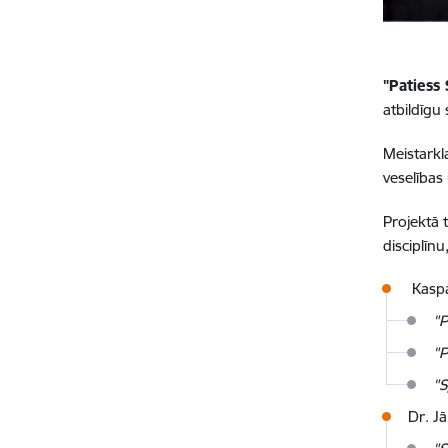
"Patiess
atbildīgu
Meistarkl
veselības
Projektā t
disciplīn
Kaspa
"P
"P
"S
Dr. J