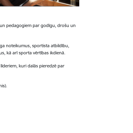
iem un pedagogiem par godīgu, drošu un
nga noteikumus, sportista atbildību,
, kā arī sporta vērtības ikdienā.
u līderiem, kuri dalās pieredzē par
is).