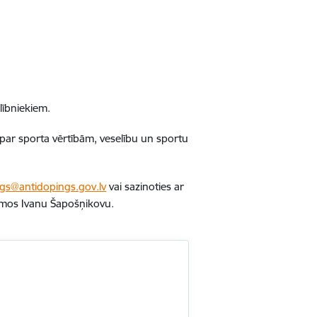
lībniekiem.
par sporta vērtībām, veselību un sportu
gs@antidopings.gov.lv
vai sazinoties ar
jumos Ivanu Šapošņikovu.