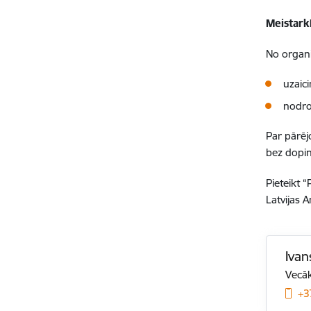
Meistark
No organ
uzaici
nodro
Par pārēj
bez dopi
Pieteikt 
Latvijas 
Ivan
Vecāk
+3