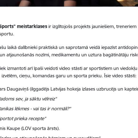
 Sports" meistarklases
ir izglītojošs projekts jauniešiem, trener
 sportu.
ašu laikā dalībnieki praktiskā un saprotamā veidā iepazīst antidopi
 un atjaunošanās nozīmi, medikamentu un uztura bagātinātāju riskus
iek izmantoti arī īpaši veidoti video stāsti ar sportistiem un viedokļ
u, izvēlēm, cieņu, komandas garu un sporta prieku. Īsie video stāsti:
rs Daugaviņš (ilggadējs Latvijas hokeja izlases uzbrucējs un kaptein
adoms sev, ja sāktu vēlreiz"
anikas lēkmes - vai tas ir normāli?"
portot prieka recepte"
ānis Kaupe (LOV sporta ārsts).