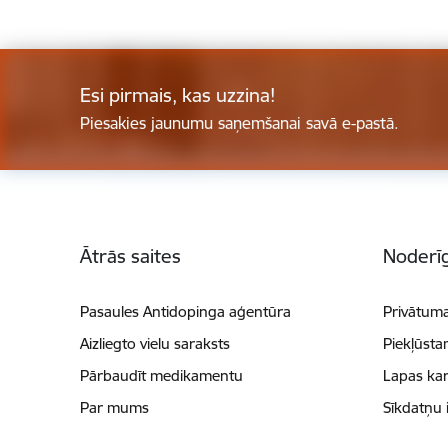
Esi pirmais, kas uzzina!
Piesakies jaunumu saņemšanai savā e-pastā.
Kājene
Ātrās saites
Noderīg
Pasaules Antidopinga aģentūra
Privātuma
Aizliegto vielu saraksts
Piekļūsta
Pārbaudīt medikamentu
Lapas kar
Par mums
Sīkdatņu 