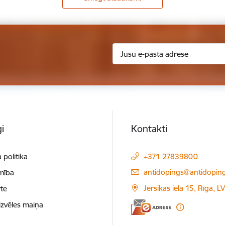
i
Kontakti
 politika
+371 27839800
E-pasts:
antidopings@antidoping
mība
Jersikas iela 15, Rīga, 
te
izvēles maiņa