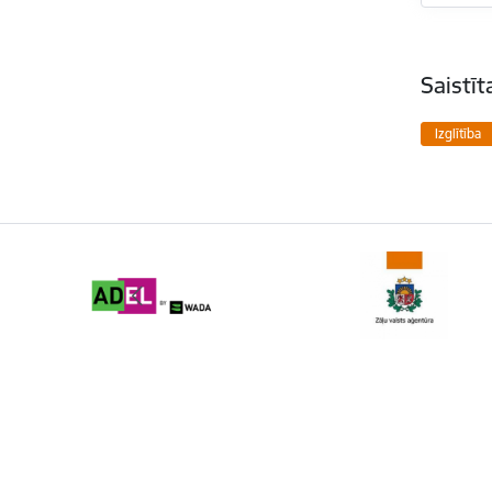
Saistī
Izglītība