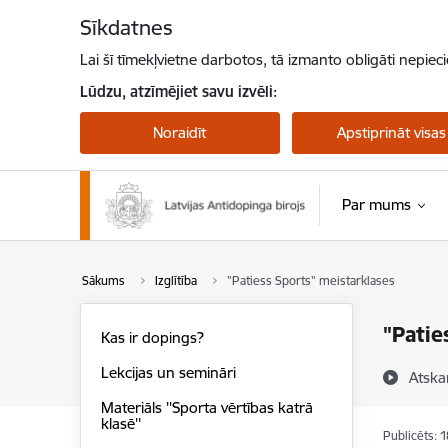
Pāriet uz lapas saturu
Sīkdatnes
Lai šī tīmekļvietne darbotos, tā izmanto obligāti nepiec
Lūdzu, atzīmējiet savu izvēli:
Noraidīt
Apstiprināt visas
Par mums
Sākums
Izglītība
"Patiess Sports" meistarklases
"Patie
Kas ir dopings?
Lekcijas un semināri
Atska
Materiāls ''Sporta vērtības katrā
klasē''
Publicēts: 