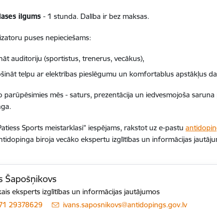
lases ilgums
- 1 stunda. Dalība ir bez maksas.
izatoru puses nepieciešams:
nāt auditoriju (sportistus, trenerus, vecākus),
šināt telpu ar elektrības pieslēgumu un komfortablus apstākļus da
o parūpēsimies mēs - saturs, prezentācija un iedvesmojoša saruna 
nga.
“Patiess Sports meistarklasi” iespējams, rakstot uz e-pastu
antidopin
Antidopinga biroja vecāko ekspertu izglītības un informācijas jautā
s Šapošņikovs
ais eksperts izglītības un informācijas jautājumos
71 29378629
E-pasts:
ivans.saposnikovs@antidopings.gov.lv