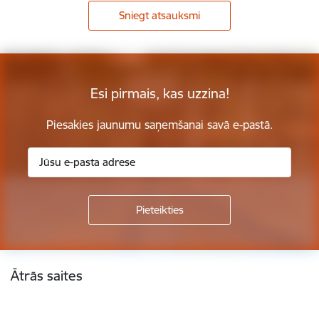
Sniegt atsauksmi
Esi pirmais, kas uzzina!
Piesakies jaunumu saņemšanai savā e-pastā.
Kājene
Ātrās saites