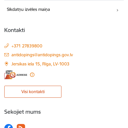
Sīkdatņu izvēles maiņa
Kontakti
+371 27839800
E-pasts:
antidopings@antidopings.gov.lv
Jersikas iela 15, Rīga, LV-1003
Visi kontakti
Sekojiet mums