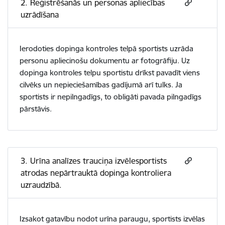
2. Reģistrēšanās un personas apliecības
uzrādīšana
Ierodoties dopinga kontroles telpā sportists uzrāda
personu apliecinošu dokumentu ar fotogrāfiju. Uz
dopinga kontroles telpu sportistu drīkst pavadīt viens
cilvēks un nepieciešamības gadījumā arī tulks. Ja
sportists ir nepilngadīgs, to obligāti pavada pilngadīgs
pārstāvis.
3. Urīna analīzes trauciņa izvēlesportists
atrodas nepārtrauktā dopinga kontroliera
uzraudzībā.
Izsakot gatavību nodot urīna paraugu, sportists izvēlas