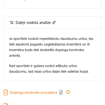
12. Daļēji nodota analīze
Ja sportists nodod nepietiekošu daudzumu urīna, tas
tiek iepakots pagaidu uzglabāšanas inventārā un šī
inventāra kods tiek ierakstīts dopinga kontroles
anketā.
Kad sportists ir gatavs nodot atlikušo urīna
daudzumu, tad visas urīna daļas tiek salietas kopā.
Lejupielādēt:
Dopinga kontroles procedūra