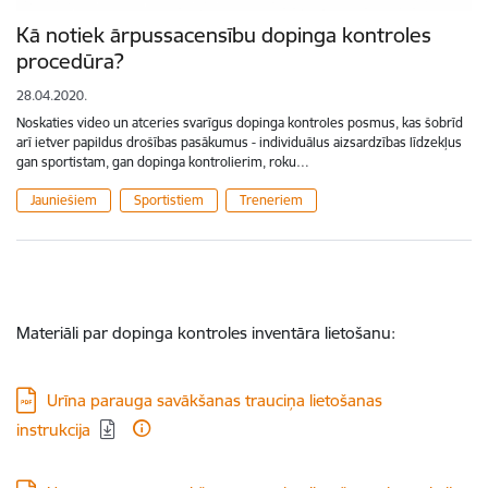
Kā notiek ārpussacensību dopinga kontroles
procedūra?
28.04.2020.
Noskaties video un atceries svarīgus dopinga kontroles posmus, kas šobrīd
arī ietver papildus drošības pasākumus - individuālus aizsardzības līdzekļus
gan sportistam, gan dopinga kontrolierim, roku…
Jauniešiem
Sportistiem
Treneriem
Materiāli par dopinga kontroles inventāra lietošanu:
Lejupielādēt:
Urīna parauga savākšanas trauciņa lietošanas
instrukcija