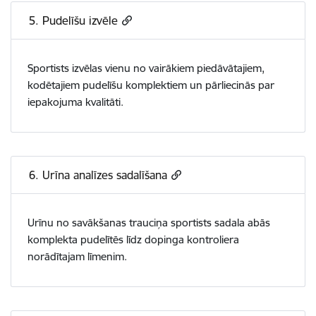
5. Pudelīšu izvēle
Sportists izvēlas vienu no vairākiem piedāvātajiem,
kodētajiem pudelīšu komplektiem un pārliecinās par
iepakojuma kvalitāti.
6. Urīna analīzes sadalīšana
Urīnu no savākšanas trauciņa sportists sadala abās
komplekta pudelītēs līdz dopinga kontroliera
norādītajam līmenim.