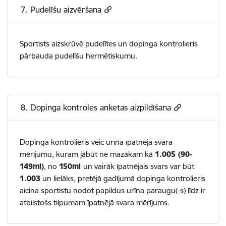
7. Pudelīšu aizvēršana
Sportists aizskrūvē pudelītes un dopinga kontrolieris
pārbauda pudelīšu hermētiskumu.
8. Dopinga kontroles anketas aizpildīšana
Dopinga kontrolieris veic urīna īpatnējā svara
mērījumu, kuram jābūt ne mazākam kā
1.005 (90-
149ml)
, no
150ml
un vairāk īpatnējais svars var būt
1.003
un lielāks, pretējā gadījumā dopinga kontrolieris
aicina sportistu nodot papildus urīna paraugu(-s) līdz ir
atbilstošs tilpumam īpatnējā svara mērījums.