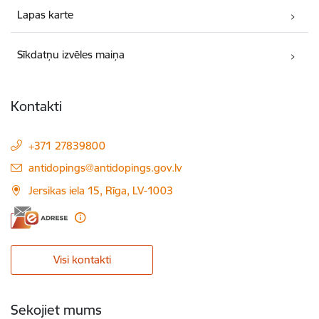
Lapas karte
Sīkdatņu izvēles maiņa
Kontakti
+371 27839800
E-pasts:
antidopings@antidopings.gov.lv
Jersikas iela 15, Rīga, LV-1003
Visi kontakti
Sekojiet mums