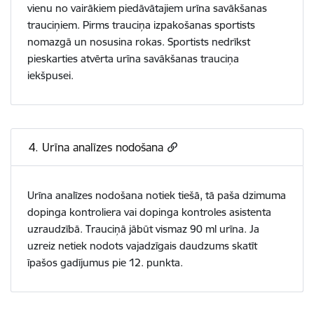
vienu no vairākiem piedāvātajiem urīna savākšanas
trauciņiem. Pirms trauciņa izpakošanas sportists
nomazgā un nosusina rokas. Sportists nedrīkst
pieskarties atvērta urīna savākšanas trauciņa
iekšpusei.
4. Urīna analīzes nodošana
Urīna analīzes nodošana notiek tiešā, tā paša dzimuma
dopinga kontroliera vai dopinga kontroles asistenta
uzraudzībā. Trauciņā jābūt vismaz 90 ml urīna. Ja
uzreiz netiek nodots vajadzīgais daudzums skatīt
īpašos gadījumus pie 12. punkta.