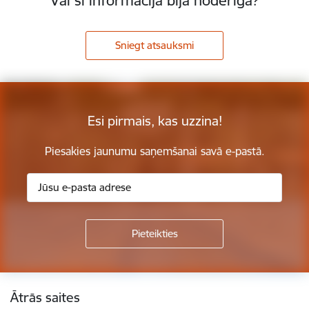
Vai šī informācija bija noderīga?
Sniegt atsauksmi
Esi pirmais, kas uzzina!
Piesakies jaunumu saņemšanai savā e-pastā.
Kājene
Ātrās saites