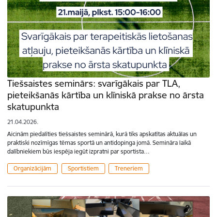
Tiešsaistes seminārs: svarīgākais par TLA,
pieteikšanās kārtība un klīniskā prakse no ārsta
skatupunkta
21.04.2026.
Aicinām piedalīties tiešsaistes seminārā, kurā tiks apskatītas aktuālas un
praktiski nozīmīgas tēmas sportā un antidopinga jomā. Semināra laikā
dalībniekiem būs iespēja iegūt izpratni par sportista…
Organizācijām
Sportistiem
Treneriem