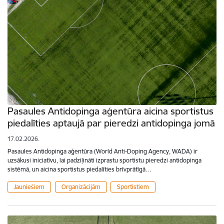
Pasaules Antidopinga aģentūra aicina sportistus
piedalīties aptaujā par pieredzi antidopinga jomā
17.02.2026.
Pasaules Antidopinga aģentūra (World Anti-Doping Agency, WADA) ir
uzsākusi iniciatīvu, lai padziļināti izprastu sportistu pieredzi antidopinga
sistēmā, un aicina sportistus piedalīties brīvprātīgā…
Jauniešiem
Organizācijām
Sportistiem