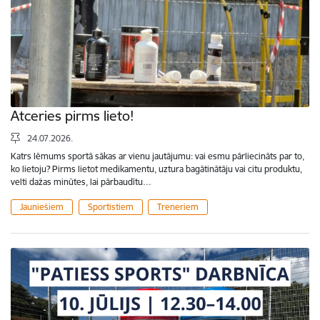
Atceries pirms lieto!
24.07.2026.
Katrs lēmums sportā sākas ar vienu jautājumu: vai esmu pārliecināts par to,
ko lietoju? Pirms lietot medikamentu, uztura bagātinātāju vai citu produktu,
velti dažas minūtes, lai pārbaudītu…
Jauniešiem
Sportistiem
Treneriem