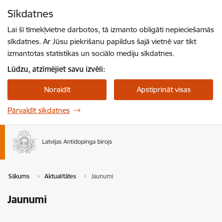
Pāriet uz lapas saturu
Sīkdatnes
Spied
lai meklētu
Enter
Lai šī tīmekļvietne darbotos, tā izmanto obligāti nepieciešamās
sīkdatnes. Ar Jūsu piekrišanu papildus šajā vietnē var tikt
izmantotas statistikas un sociālo mediju sīkdatnes.
Lūdzu, atzīmējiet savu izvēli:
Noraidīt
Apstiprināt visas
Pārvaldīt sīkdatnes
Sākums
Aktualitātes
Jaunumi
Jaunumi