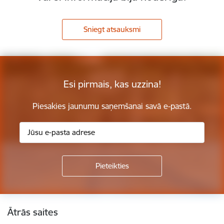
Sniegt atsauksmi
Esi pirmais, kas uzzina!
Piesakies jaunumu saņemšanai savā e-pastā.
Kājene
Ātrās saites