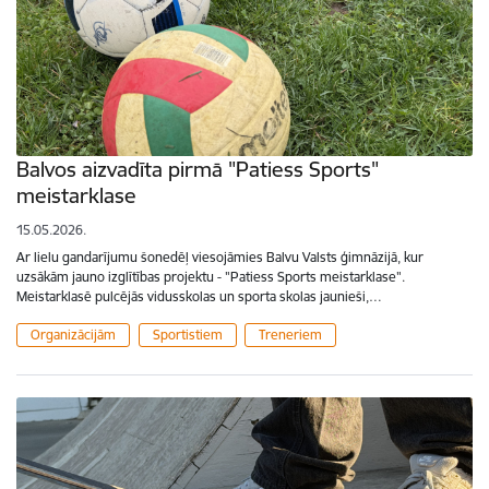
Balvos aizvadīta pirmā "Patiess Sports"
meistarklase
15.05.2026.
Ar lielu gandarījumu šonedēļ viesojāmies Balvu Valsts ģimnāzijā, kur
uzsākām jauno izglītības projektu - "Patiess Sports meistarklase".
Meistarklasē pulcējās vidusskolas un sporta skolas jaunieši,…
Organizācijām
Sportistiem
Treneriem