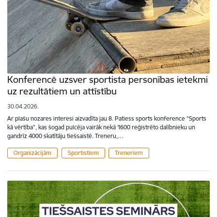
Konferencē uzsver sportista personības ietekmi
uz rezultātiem un attīstību
30.04.2026.
Ar plašu nozares interesi aizvadīta jau 8. Patiess sports konference "Sports
kā vērtība", kas šogad pulcēja vairāk nekā 1600 reģistrēto dalībnieku un
gandrīz 4000 skatītāju tiešsaistē. Treneru,…
Organizācijām
Sportistiem
Treneriem