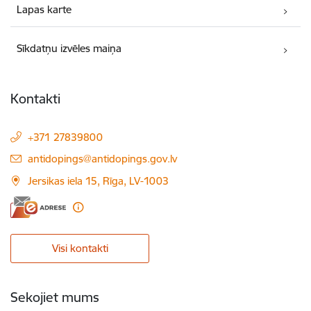
Lapas karte
Sīkdatņu izvēles maiņa
Kontakti
+371 27839800
E-pasts:
antidopings@antidopings.gov.lv
Jersikas iela 15, Rīga, LV-1003
Visi kontakti
Sekojiet mums