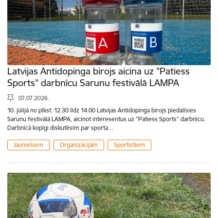
Latvijas Antidopinga birojs aicina uz "Patiess
Sports" darbnīcu Sarunu festivālā LAMPA
07.07.2026.
10. jūlijā no plkst. 12.30 līdz 14.00 Latvijas Antidopinga birojs piedalīsies
Sarunu festivālā LAMPA, aicinot interesentus uz "Patiess Sports" darbnīcu.
Darbnīcā kopīgi diskutēsim par sporta…
Jauniešiem
Organizācijām
Sportistiem