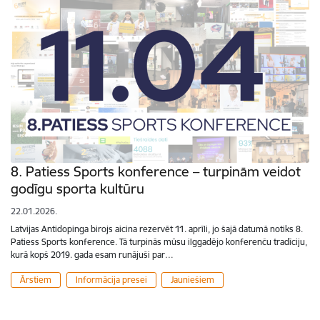
8. Patiess Sports konference – turpinām veidot
godīgu sporta kultūru
22.01.2026.
Latvijas Antidopinga birojs aicina rezervēt 11. aprīli, jo šajā datumā notiks 8.
Patiess Sports konference. Tā turpinās mūsu ilggadējo konferenču tradīciju,
kurā kopš 2019. gada esam runājuši par…
Ārstiem
Informācija presei
Jauniešiem
Lapošana