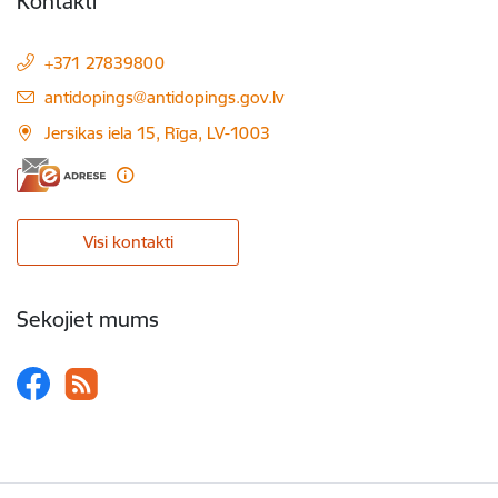
Kontakti
+371 27839800
E-pasts:
antidopings@antidopings.gov.lv
Jersikas iela 15, Rīga, LV-1003
Visi kontakti
Sekojiet mums