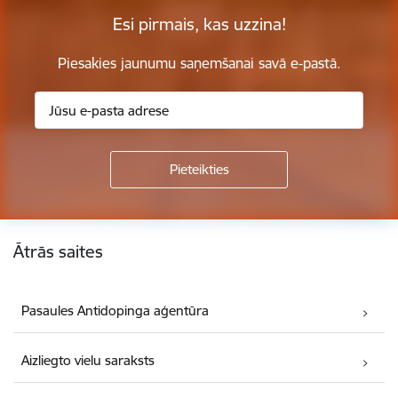
Esi pirmais, kas uzzina!
Piesakies jaunumu saņemšanai savā e-pastā.
Kājene
Ātrās saites
Pasaules Antidopinga aģentūra
Aizliegto vielu saraksts