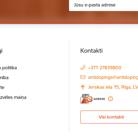
i
Kontakti
 politika
+371 27839800
E-pasts:
antidopings@antidoping
mība
Jersikas iela 15, Rīga, 
te
izvēles maiņa
Visi kontakti