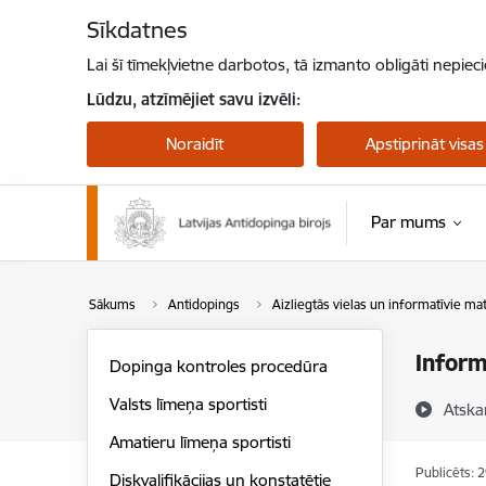
Pāriet uz lapas saturu
Sīkdatnes
Lai šī tīmekļvietne darbotos, tā izmanto obligāti nepiec
Lūdzu, atzīmējiet savu izvēli:
Noraidīt
Apstiprināt visas
Par mums
Sākums
Antidopings
Aizliegtās vielas un informatīvie mat
Inform
Dopinga kontroles procedūra
Valsts līmeņa sportisti
Atska
Amatieru līmeņa sportisti
Publicēts: 
Diskvalifikācijas un konstatētie