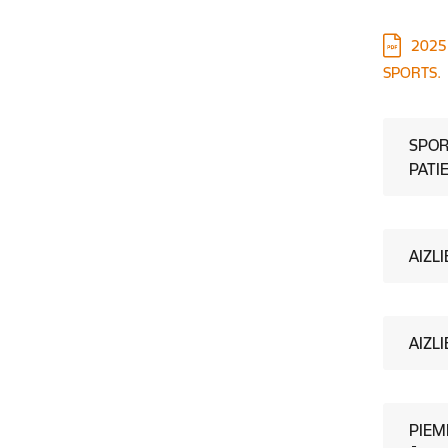
Lejupielā
2025
SPORTS.
SPOR
PATI
AIZL
AIZL
PIEM