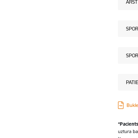
ĀRST
SPOR
SPOR
PATI
Lejupielā
Bukle
“Pacients
uztura ba