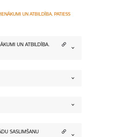
IENĀKUMI UN ATBILDĪBA. PATIESS
NĀKUMI UN ATBILDĪBA.
ŽĀDU SASLIMŠANU