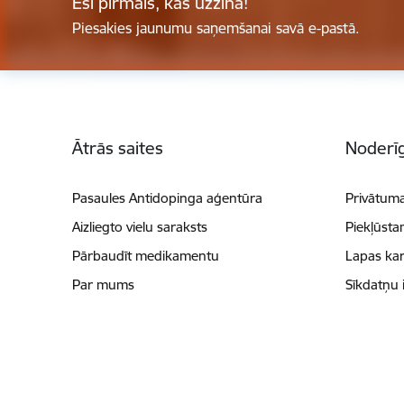
Esi pirmais, kas uzzina!
Piesakies jaunumu saņemšanai savā e-pastā.
Kājene
Ātrās saites
Noderīg
Pasaules Antidopinga aģentūra
Privātuma
Aizliegto vielu saraksts
Piekļūsta
Pārbaudīt medikamentu
Lapas kar
Par mums
Sīkdatņu 