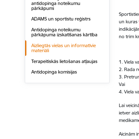
antidopinga noteikumu
pārkāpumi
Sportisti
ADAMS un sportistu reģistrs
un kuras 
indikācij
Antidopinga noteikumu
pārkāpuma izskatīšanas kārtība
no trim k
Aizliegtās vielas un informatīvie
materiāli
Terapeitiskās lietošanas atļaujas
1. Viela 
2. Rada r
Antidopinga komisijas
3. Pretru
Vai
4. Viela v
Lai veici
ietver ai
medikamen
Aicinām i