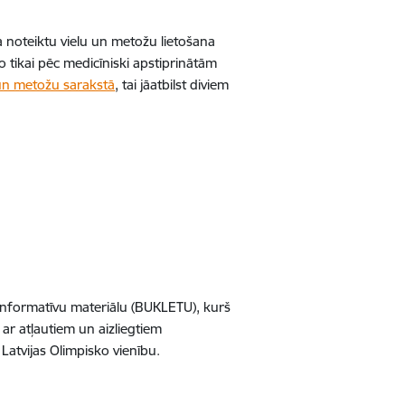
ta noteiktu vielu un metožu lietošana
o tikai pēc medicīniski apstiprinātām
u un metožu sarakstā
, tai jāatbilst diviem
 informatīvu materiālu (BUKLETU), kurš
 ar atļautiem un aizliegtiem
atvijas Olimpisko vienību.