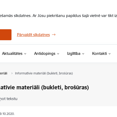
iešamās sīkdatnes. Ar Jūsu piekrišanu papildus šajā vietnē var tikt i
Pārvaldīt sīkdatnes
Aktualitātes
Antidopings
Izglītība
Kontakti
eriāli
Informatīvie materiāli (bukleti, brošūras)
atīvie materiāli (bukleti, brošūras)
ņot tekstu
29.10.2020.