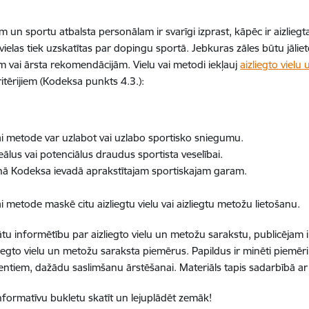
em un sportu atbalsta personālam ir svarīgi izprast, kāpēc ir aizlieg
vielas tiek uzskatītas par dopingu sportā. Jebkuras zāles būtu jāliet
ām vai ārsta rekomendācijām. Vielu vai metodi iekļauj
aizliegto viel
ritērijiem (Kodeksa punkts 4.3.):
vai metode var uzlabot vai uzlabo sportisko sniegumu.
eālus vai potenciālus draudus sportista veselībai.
nā Kodeksa ievadā aprakstītajam sportiskajam garam.
ai metode maskē citu aizliegtu vielu vai aizliegtu metožu lietošanu.
nātu informētību par aizliegto vielu un metožu sarakstu, publicējam
zliegto vielu un metožu saraksta piemērus. Papildus ir minēti piemēri
tiem, dažādu saslimšanu ārstēšanai. Materiāls tapis sadarbībā ar L
nformatīvu bukletu skatīt un lejuplādēt zemāk!