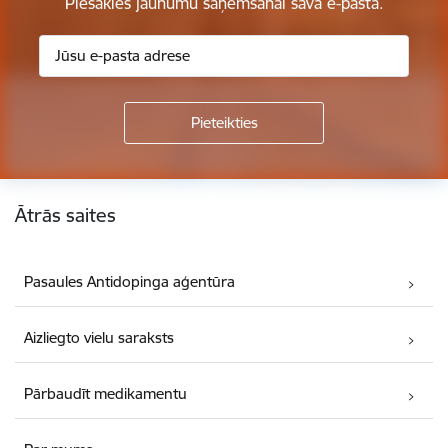
Piesakies jaunumu saņemšanai savā e-pastā.
Kājene
Ātrās saites
Pasaules Antidopinga aģentūra
Aizliegto vielu saraksts
Pārbaudīt medikamentu