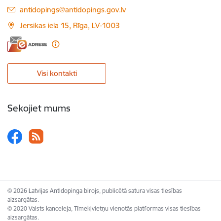
E-pasts:
antidopings@antidopings.gov.lv
Jersikas iela 15, Rīga, LV-1003
Visi kontakti
Sekojiet mums
© 2026 Latvijas Antidopinga birojs, publicētā satura visas tiesības
aizsargātas.
© 2020 Valsts kanceleja, Tīmekļvietņu vienotās platformas visas tiesības
aizsargātas.