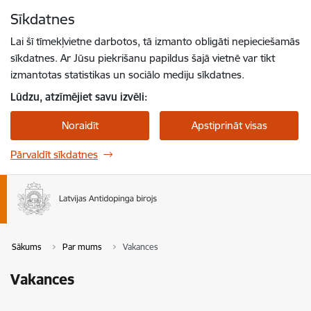
Pāriet uz lapas saturu
Sīkdatnes
Spied
lai meklētu
Enter
Lai šī tīmekļvietne darbotos, tā izmanto obligāti nepieciešamās
sīkdatnes. Ar Jūsu piekrišanu papildus šajā vietnē var tikt
izmantotas statistikas un sociālo mediju sīkdatnes.
Lūdzu, atzīmējiet savu izvēli:
Noraidīt
Apstiprināt visas
Pārvaldīt sīkdatnes
Sākums
Par mums
Vakances
Vakances