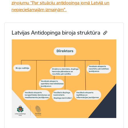
ziņojumu "Par situāciju antidopinga jomā Latvijā un
nepieciešamajām izmaiņām".
Latvijas Antidopinga biroja struktūra