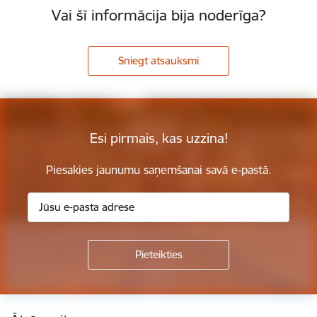
Vai šī informācija bija noderīga?
Sniegt atsauksmi
Esi pirmais, kas uzzina!
Piesakies jaunumu saņemšanai savā e-pastā.
Kājene