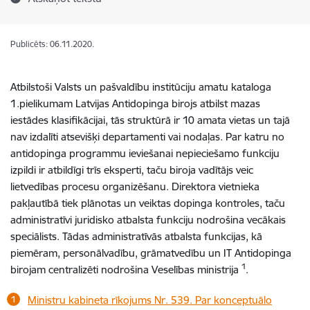
Publicēts: 06.11.2020.
Atbilstoši Valsts un pašvaldību institūciju amatu kataloga
1.pielikumam Latvijas Antidopinga birojs atbilst mazas
iestādes klasifikācijai, tās struktūrā ir 10 amata vietas un tajā
nav izdalīti atsevišķi departamenti vai nodaļas. Par katru no
antidopinga programmu ieviešanai nepieciešamo funkciju
izpildi ir atbildīgi trīs eksperti, taču biroja vadītājs veic
lietvedības procesu organizēšanu. Direktora vietnieka
pakļautībā tiek plānotas un veiktas dopinga kontroles, taču
administratīvi juridisko atbalsta funkciju nodrošina vecākais
speciālists. Tādas administratīvās atbalsta funkcijas, kā
piemēram, personālvadību, grāmatvedību un IT Antidopinga
1
birojam centralizēti nodrošina Veselības ministrija
.
Ministru kabineta rīkojums Nr. 539. Par konceptuālo