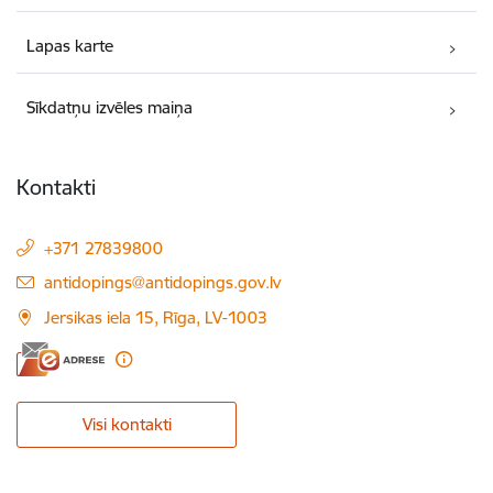
Lapas karte
Sīkdatņu izvēles maiņa
Kontakti
+371 27839800
E-pasts:
antidopings@antidopings.gov.lv
Jersikas iela 15, Rīga, LV-1003
Visi kontakti