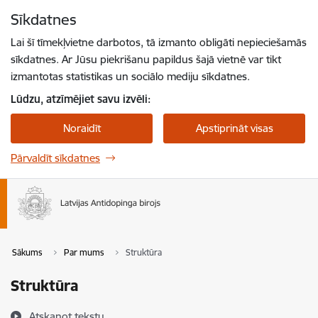
Pāriet uz lapas saturu
Sīkdatnes
Spied
lai meklētu
Enter
Lai šī tīmekļvietne darbotos, tā izmanto obligāti nepieciešamās
sīkdatnes. Ar Jūsu piekrišanu papildus šajā vietnē var tikt
izmantotas statistikas un sociālo mediju sīkdatnes.
Lūdzu, atzīmējiet savu izvēli:
Noraidīt
Apstiprināt visas
Pārvaldīt sīkdatnes
Sākums
Par mums
Struktūra
Struktūra
Atskaņot tekstu