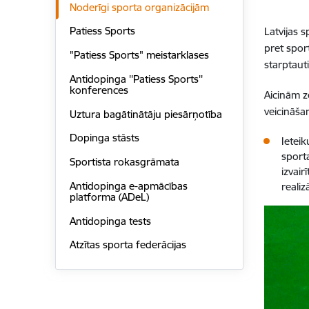
Noderīgi sporta organizācijām
Patiess Sports
Latvijas 
pret spor
"Patiess Sports" meistarklases
starptaut
Antidopinga ''Patiess Sports''
konferences
Aicinām z
veicināša
Uztura bagātinātāju piesārņotība
Dopinga stāsts
Ieteik
sport
Sportista rokasgrāmata
izvair
Antidopinga e-apmācības
realiz
platforma (ADeL)
Antidopinga tests
Atzītas sporta federācijas