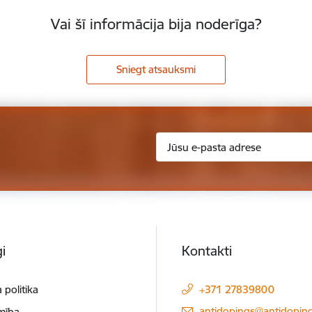
Vai šī informācija bija noderīga?
Sniegt atsauksmi
i
Kontakti
 politika
+371 27839800
E-pasts:
antidopings@antidoping
mība