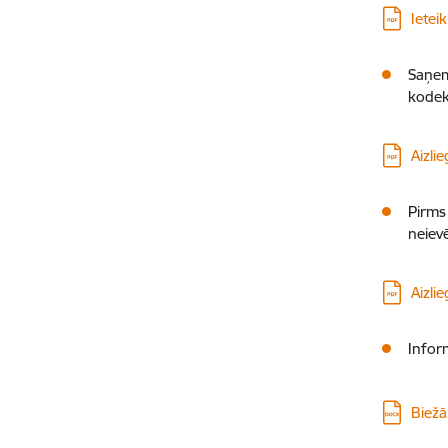
Lejupielā
Ietei
Saņem
kodeks
Lejupielā
Aizlie
Pirms
neievē
Lejupielā
Aizli
Infor
Lejupielā
Biežā