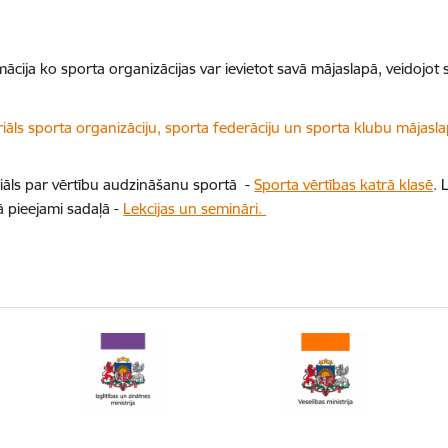
mācija ko sporta organizācijas var ievietot savā mājaslapā, veidojot
dēt:
iāls sporta organizāciju, sporta federāciju un sporta klubu mājasla
iāls par vērtību audzināšanu sportā -
Sporta vērtības katrā klasē
. 
ā pieejami sadaļā -
Lekcijas un semināri.