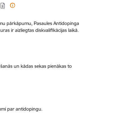
kumu pārkāpumu, Pasaules Antidopinga
s ir aizliegtas diskvalifikācijas laikā.
rošanās un kādas sekas pienākas to
jumi par antidopingu.