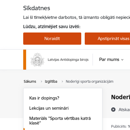
Pāriet uz lapas saturu
Sīkdatnes
Lai šī tīmekļvietne darbotos, tā izmanto obligāti nepiec
Lūdzu, atzīmējiet savu izvēli:
Noraidīt
Apstiprināt visas
Par mums
Sākums
Izglītība
Noderīgi sporta organizācijām
Noderī
Kas ir dopings?
Lekcijas un semināri
Atska
Materiāls ''Sporta vērtības katrā
klasē''
Publicēts: 