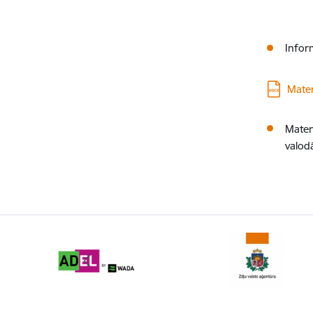
Infor
Lejupielā
Mater
Mater
valod