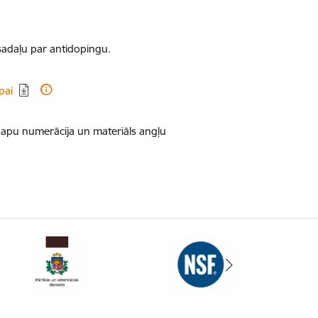
 sadaļu par antidopingu.
pai
Lapu numerācija un materiāls angļu