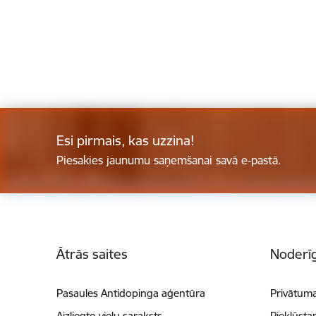
Esi pirmais, kas uzzina!
Piesakies jaunumu saņemšanai savā e-pastā.
Kājene
Ātrās saites
Noderīg
Pasaules Antidopinga aģentūra
Privātuma
Aizliegto vielu saraksts
Piekļūsta