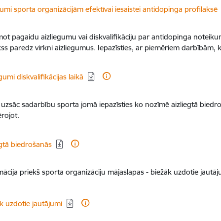
dēt:
kumi sporta organizācijām efektīvai iesaistei antidopinga profilaksē
ot pagaidu aizliegumu vai diskvalifikāciju par antidopinga notei
s paredz virkni aizliegumus. Iepazīsties, ar piemēriem darbībām, kura
dēt:
gumi diskvalifikācijas laikā
 uzsāc sadarbību sporta jomā iepazīsties ko nozīmē aizliegtā bied
rojot.
dēt:
egtā biedrošanās
mācija priekš sporta organizāciju mājaslapas - biežāk uzdotie jautā
dēt:
k uzdotie jautājumi