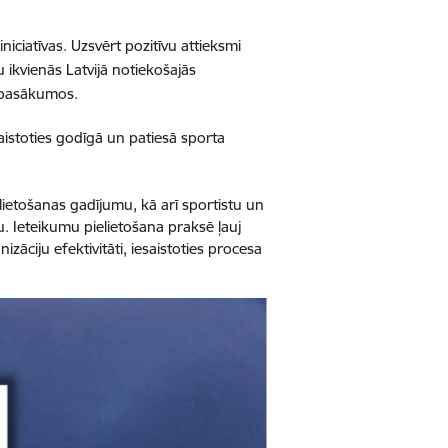
niciatīvas. Uzsvērt pozitīvu attieksmi
ikvienās Latvijā notiekošajās
i pasākumos.
aistoties godīgā un patiesā sporta
 lietošanas gadījumu, kā arī sportistu un
 Ieteikumu pielietošana praksē ļauj
zāciju efektivitāti, iesaistoties procesa