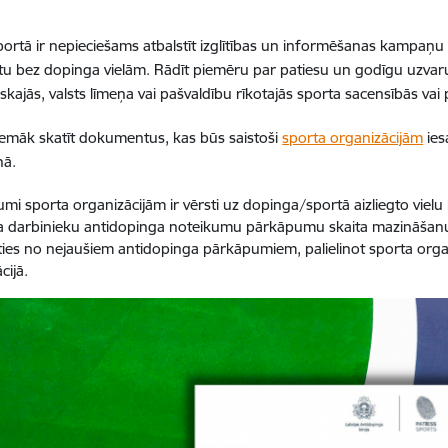
sportā ir nepieciešams atbalstīt izglītības un informēšanas kampaņu i
tu bez dopinga vielām. Rādīt piemēru par patiesu un godīgu uzvaru 
iskajās, valsts līmeņa vai pašvaldību rīkotajās sporta sacensībās va
emāk skatīt dokumentus, kas būs saistoši
sporta organizācijām
ies
nā.
umi sporta organizācijām ir vērsti uz dopinga/sportā aizliegto vielu
a darbinieku antidopinga noteikumu pārkāpumu skaita mazināšanu.
īties no nejaušiem antidopinga pārkāpumiem, palielinot sporta organi
ācijā.