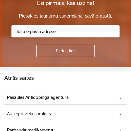
Esi pirmais, kas uzzina!
Piesakies jaunumu saņemšanai savā e-pastā.
Kājene
Ātrās saites
Pasaules Antidopinga aģentūra
Aizliegto vielu saraksts
Pārbaudīt medikamentu