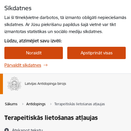
Pāriet uz lapas saturu
Sīkdatnes
Spied
lai meklētu
Enter
Lai šī tīmekļvietne darbotos, tā izmanto obligāti nepieciešamās
sīkdatnes. Ar Jūsu piekrišanu papildus šajā vietnē var tikt
izmantotas statistikas un sociālo mediju sīkdatnes.
Lūdzu, atzīmējiet savu izvēli:
Noraidīt
Apstiprināt visas
Pārvaldīt sīkdatnes
Sākums
Antidopings
Terapeitiskās lietošanas atļaujas
Terapeitiskās lietošanas atļaujas
Atskaņot tekstu