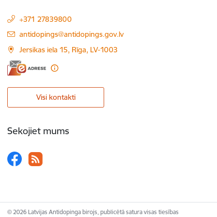
+371 27839800
E-pasts:
antidopings@antidopings.gov.lv
Jersikas iela 15, Rīga, LV-1003
Visi kontakti
Sekojiet mums
© 2026 Latvijas Antidopinga birojs, publicētā satura visas tiesības