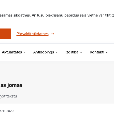
iešamās sīkdatnes. Ar Jūsu piekrišanu papildus šajā vietnē var tikt i
Pārvaldīt sīkdatnes
Aktualitātes
Antidopings
Izglītība
Kontakti
bas jomas
ņot tekstu
06.11.2020.