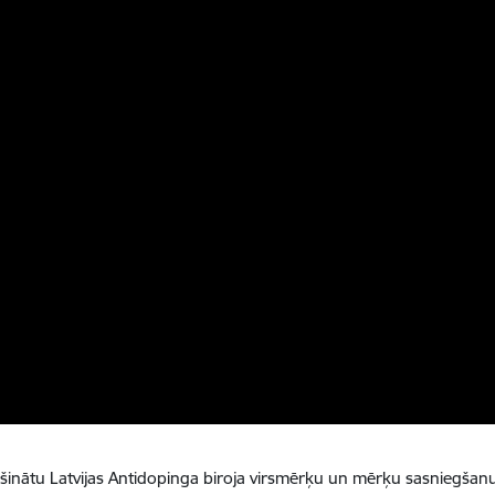
šinātu Latvijas Antidopinga biroja virsmērķu un mērķu sasniegšanu