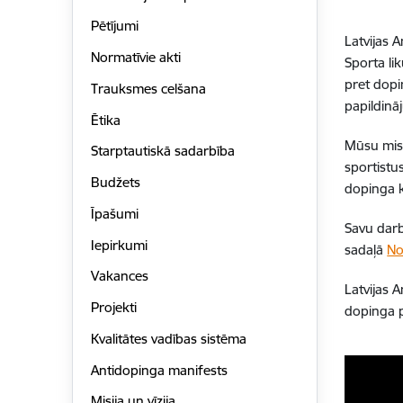
Pētījumi
Latvijas 
Normatīvie akti
Sporta li
pret dop
Trauksmes celšana
papildinā
Ētika
Mūsu misi
Starptautiskā sadarbība
sportistu
Budžets
dopinga k
Īpašumi
Savu darb
Iepirkumi
sadaļā
No
Vakances
Latvijas 
Projekti
dopinga 
Kvalitātes vadības sistēma
Antidopinga manifests
Misija un vīzija