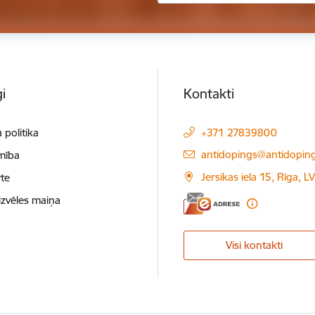
i
Kontakti
 politika
+371 27839800
E-pasts:
antidopings@antidoping
mība
Jersikas iela 15, Rīga, 
te
izvēles maiņa
Visi kontakti