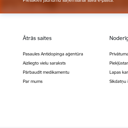
Kājene
Ātrās saites
Noderīg
Pasaules Antidopinga aģentūra
Privātuma
Aizliegto vielu saraksts
Piekļūsta
Pārbaudīt medikamentu
Lapas kar
Par mums
Sīkdatņu 