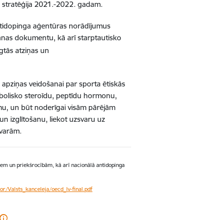
as stratēģija 2021.-2022. gadam.
Antidopinga aģentūras norādījumus
ošanas dokumentu, kā arī starptautisko
gtās atziņas un
as apziņas veidošanai par sporta ētiskās
anabolisko steroīdu, peptīdu hormonu,
ēmu, un būt noderīgai visām pārējām
un izglītošanu, liekot uzsvaru uz
zvarām.
em un priekšrocībām, kā arī nacionālā antidopinga
tor/Valsts_kanceleja/oecd_lv-final.pdf