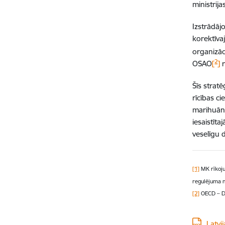
ministrij
Izstrādāj
korektīva
organizāc
2
OSAO
[
]
r
Šīs stratē
rīcības c
marihuāna
iesaistīt
veselīgu 
[1]
MK rīkoju
regulējuma n
[2]
OECD – De
Lejupielā
Latvi