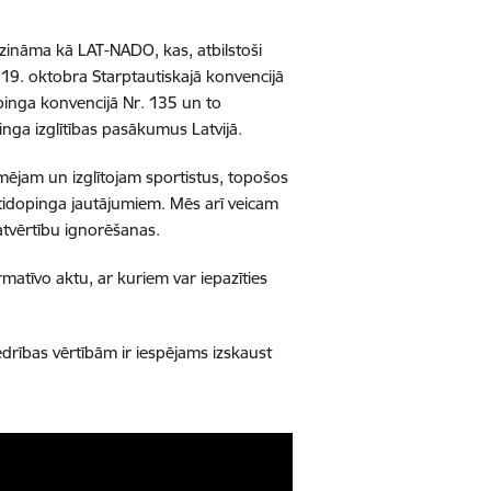
i zināma kā LAT-NADO, kas, atbilstoši
9. oktobra Starptautiskajā konvencijā
inga konvencijā Nr. 135 un to
nga izglītības pasākumus Latvijā.
rmējam un izglītojam sportistus, topošos
ntidopinga jautājumiem. Mēs arī veicam
atvērtību ignorēšanas.
matīvo aktu, ar kuriem var iepazīties
edrības vērtībām ir iespējams izskaust