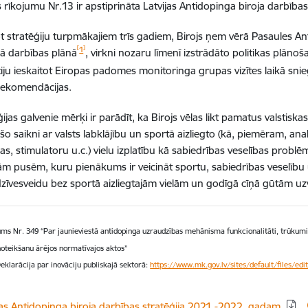
as rīkojumu Nr.13 ir apstiprināta Latvijas Antidopinga biroja darbīb
ot stratēģiju turpmākajiem trīs gadiem, Birojs ņem vērā Pasaules 
[
]
1
jā darbības plānā
, virkni nozaru līmenī izstrādāto politikas plān
iju ieskaitot Eiropas padomes monitoringa grupas vizītes laikā snie
ekomendācijas.
ģijas galvenie mērķi ir parādīt, ka Birojs vēlas likt pamatus valstisk
iešo saikni ar valsts labklājību un sportā aizliegto (kā, piemēram, 
s, stimulatoru u.c.) vielu izplatību kā sabiedrības veselības probl
ajām pusēm, kuru pienākums ir veicināt sportu, sabiedrības veselību 
dzīvesveidu bez sportā aizliegtajām vielām un godīgā cīņā gūtām u
ms Nr. 349 “Par jaunieviestā antidopinga uzraudzības mehānisma funkcionalitāti, trūkumi
oteikšanu ārējos normatīvajos aktos”
klarācija par inovāciju publiskajā sektorā:
https://www.mk.gov.lv/sites/default/files/edi
dēt:
jas Antidopinga biroja darbības stratēģija 2021.-2022. gadam