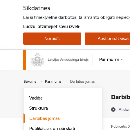
Pāriet uz lapas saturu
Sīkdatnes
Lai šī tīmekļvietne darbotos, tā izmanto obligāti nepiec
Lūdzu, atzīmējiet savu izvēli:
Noraidīt
Apstiprināt visas
Par mums
Sākums
Par mums
Darbības jomas
Darbī
Vadība
Struktūra
Atska
Darbības jomas
Publicēts: 
Publikācijas un pārskati