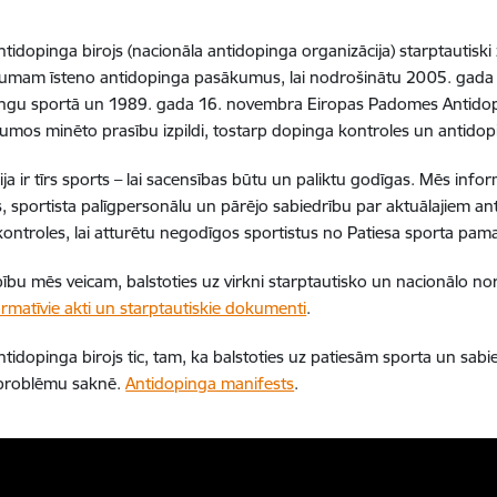
Antidopinga birojs (nacionāla antidopinga organizācija) starptautisk
kumam īsteno antidopinga pasākumus, lai nodrošinātu 2005. gada 1
ingu sportā un 1989. gada 16. novembra Eiropas Padomes Antidop
jumos minēto prasību izpildi, tostarp dopinga kontroles un antidopi
ja ir tīrs sports – lai sacensības būtu un paliktu godīgas. Mēs info
s, sportista palīgpersonālu un pārējo sabiedrību par aktuālajiem a
ontroles, lai atturētu negodīgos sportistus no Patiesa sporta pam
ību mēs veicam, balstoties uz virkni starptautisko un nacionālo nor
rmatīvie akti un starptautiskie dokumenti
.
Antidopinga birojs tic, tam, ka balstoties uz patiesām sporta un sabi
problēmu saknē.
Antidopinga manifests
.