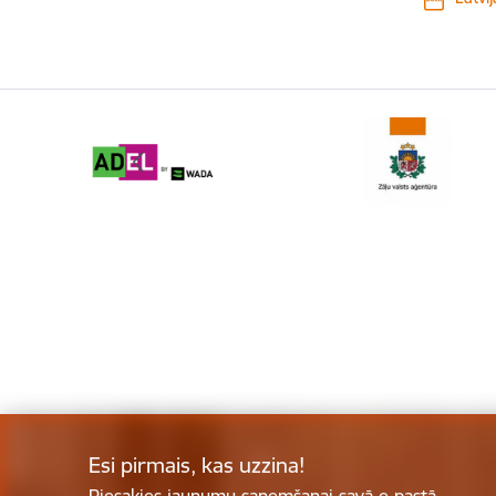
Esi pirmais, kas uzzina!
Piesakies jaunumu saņemšanai savā e-pastā.