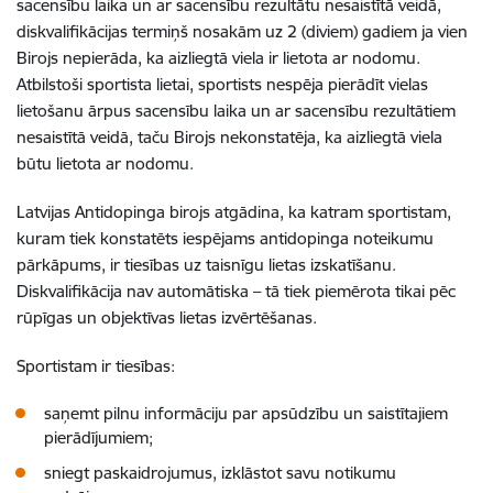
sacensību laika un ar sacensību rezultātu nesaistītā veidā,
diskvalifikācijas termiņš nosakām uz 2 (diviem) gadiem ja vien
Birojs nepierāda, ka aizliegtā viela ir lietota ar nodomu.
Atbilstoši sportista lietai, sportists nespēja pierādīt vielas
lietošanu ārpus sacensību laika un ar sacensību rezultātiem
nesaistītā veidā, taču Birojs nekonstatēja, ka aizliegtā viela
būtu lietota ar nodomu.
Latvijas Antidopinga birojs atgādina, ka katram sportistam,
kuram tiek konstatēts iespējams antidopinga noteikumu
pārkāpums, ir tiesības uz taisnīgu lietas izskatīšanu.
Diskvalifikācija nav automātiska – tā tiek piemērota tikai pēc
rūpīgas un objektīvas lietas izvērtēšanas.
Sportistam ir tiesības:
saņemt pilnu informāciju par apsūdzību un saistītajiem
pierādījumiem;
sniegt paskaidrojumus, izklāstot savu notikumu