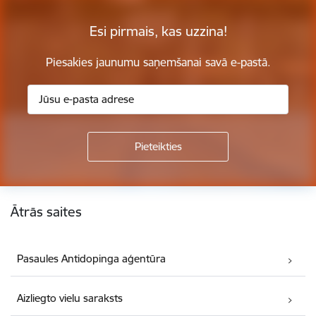
Esi pirmais, kas uzzina!
Piesakies jaunumu saņemšanai savā e-pastā.
Kājene
Ātrās saites
Pasaules Antidopinga aģentūra
Aizliegto vielu saraksts