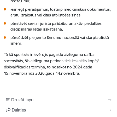
redzējumu;
iesniegt pierādījumus, tostarp medicīniskus dokumentus,
ārstu izrakstus vai citas atbilstošas ziņas;
pārstāvēt sevi ar jurista palīdzību un aktīvi piedalīties
disciplinārās lietas izskatīšanā;
pārsūdzēt pieņemto lēmumu nacionālā vai starptautiskā
līmenī.
Tā kā sportists ir ievērojis pagaidu aizliegumu dalībai
sacensībās, šis aizlieguma periods tiek ieskaitīts kopējā
diskvalifikācijas termiņā, to nosakot no 2024.gada
15.novembra līdz 2026.gada 14.novembra.
Drukāt lapu
Dalīties