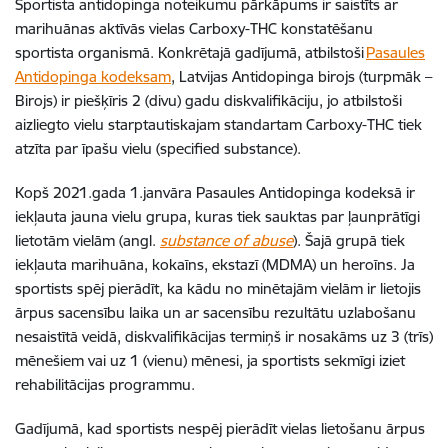
Sportista antidopinga noteikumu pārkāpums ir saistīts ar
marihuānas aktīvās vielas Carboxy-THC konstatēšanu
sportista organismā. Konkrētajā gadījumā, atbilstoši
Pasaules
Antidopinga kodeksam
, Latvijas Antidopinga birojs (turpmāk –
Birojs) ir piešķīris 2 (divu) gadu diskvalifikāciju, jo atbilstoši
aizliegto vielu starptautiskajam standartam Carboxy-THC tiek
atzīta par īpašu vielu (specified substance).
Kopš 2021.gada 1.janvāra Pasaules Antidopinga kodeksā ir
iekļauta jauna vielu grupa, kuras tiek sauktas par ļaunprātīgi
lietotām vielām (angl.
substance of abuse
). Šajā grupā tiek
iekļauta marihuāna, kokaīns, ekstazī (MDMA) un heroīns. Ja
sportists spēj pierādīt, ka kādu no minētajām vielām ir lietojis
ārpus sacensību laika un ar sacensību rezultātu uzlabošanu
nesaistītā veidā, diskvalifikācijas termiņš ir nosakāms uz 3 (trīs)
mēnešiem vai uz 1 (vienu) mēnesi, ja sportists sekmīgi iziet
rehabilitācijas programmu.
Gadījumā, kad sportists nespēj pierādīt vielas lietošanu ārpus