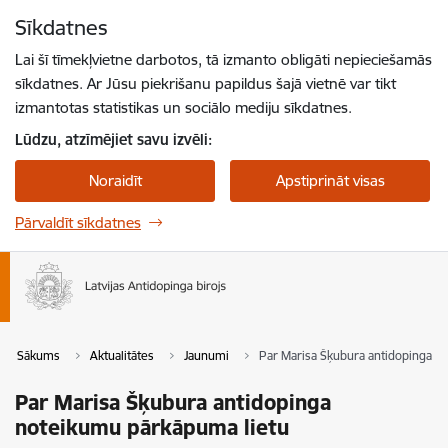
Pāriet uz lapas saturu
Sīkdatnes
Spied
lai meklētu
Enter
Lai šī tīmekļvietne darbotos, tā izmanto obligāti nepieciešamās
sīkdatnes. Ar Jūsu piekrišanu papildus šajā vietnē var tikt
izmantotas statistikas un sociālo mediju sīkdatnes.
Lūdzu, atzīmējiet savu izvēli:
Noraidīt
Apstiprināt visas
Pārvaldīt sīkdatnes
Sākums
Aktualitātes
Jaunumi
Par Marisa Šķubura antidopinga n
Par Marisa Šķubura antidopinga
noteikumu pārkāpuma lietu