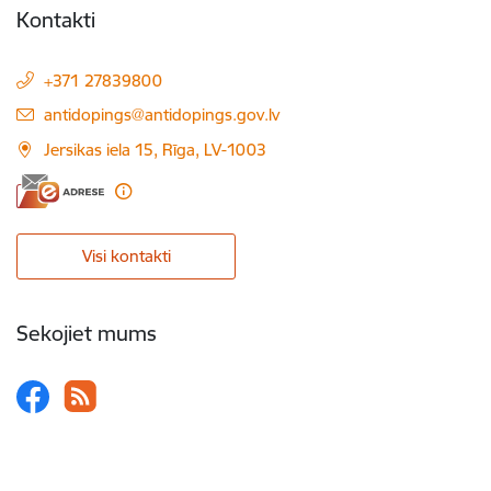
Kontakti
+371 27839800
E-pasts:
antidopings@antidopings.gov.lv
Jersikas iela 15, Rīga, LV-1003
Visi kontakti
Sekojiet mums