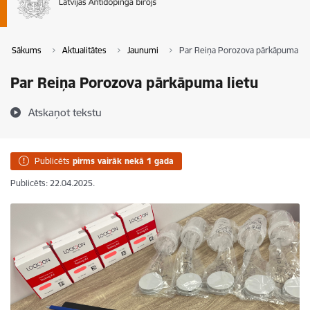
Sākums
Aktualitātes
Jaunumi
Par Reiņa Porozova pārkāpuma lie
Par Reiņa Porozova pārkāpuma lietu
Atskaņot tekstu
Publicēts
pirms vairāk nekā 1 gada
Publicēts: 22.04.2025.