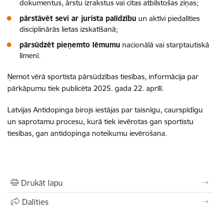
dokumentus, ārstu izrakstus vai citas atbilstošas ziņas;
pārstāvēt sevi ar jurista palīdzību
un aktīvi piedalīties
disciplinārās lietas izskatīšanā;
pārsūdzēt pieņemto lēmumu
nacionālā vai starptautiskā
līmenī.
Ņemot vērā sportista pārsūdzības tiesības, informācija par
pārkāpumu tiek publicēta 2025. gada 22. aprīlī.
Latvijas Antidopinga birojs iestājas par taisnīgu, caurspīdīgu
un saprotamu procesu, kurā tiek ievērotas gan sportistu
tiesības, gan antidopinga noteikumu ievērošana.
Drukāt lapu
Dalīties