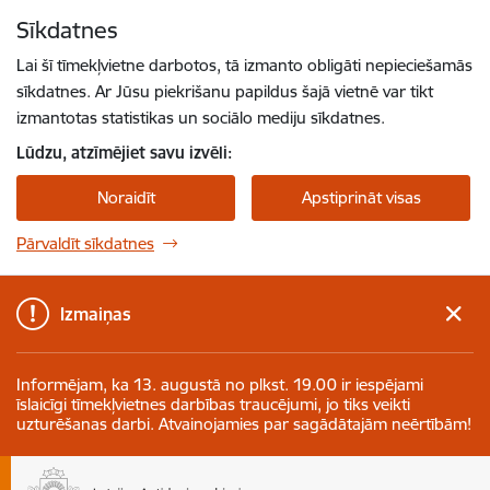
Pāriet uz lapas saturu
Sīkdatnes
Spied
lai meklētu
Enter
Lai šī tīmekļvietne darbotos, tā izmanto obligāti nepieciešamās
sīkdatnes. Ar Jūsu piekrišanu papildus šajā vietnē var tikt
izmantotas statistikas un sociālo mediju sīkdatnes.
Lūdzu, atzīmējiet savu izvēli:
Noraidīt
Apstiprināt visas
Pārvaldīt sīkdatnes
Izmaiņas
Informējam, ka 13. augustā no plkst. 19.00 ir iespējami
īslaicīgi tīmekļvietnes darbības traucējumi, jo tiks veikti
uzturēšanas darbi. Atvainojamies par sagādātajām neērtībām!