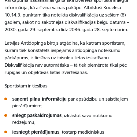
Pārkāpuma izskatīšanas gaitā tika izvērtēta sportista sniegtā
informācija, kā arī viņa vainas pakāpe. Atbilstoši Kodeksa
10.14.3. punktam tika noteikta diskvalifikācija uz sešiem (6)
gadiem, sākot no sākotnējās diskvalifikācijas beigu datuma –
2030. gada 29. septembra līdz 2036. gada 28. septembrim.
Latvijas Antidopinga birojs atgādina, ka katram sportistam,
kuram tiek konstatēts iespējams antidopinga noteikumu
pārkāpums, ir tiesības uz taisnīgu lietas izskatīšanu.
Diskvalifikācija nav automātiska – tā tiek piemērota tikai pēc
rūpīgas un objektīvas lietas izvērtēšanas.
Sportistam ir tiesības:
saņemt pilnu informāciju
par apsūdzību un saistītajiem
pierādījumiem;
sniegt paskaidrojumus
, izklāstot savu notikumu
redzējumu;
iesniegt pierādījumus
, tostarp medicīniskus