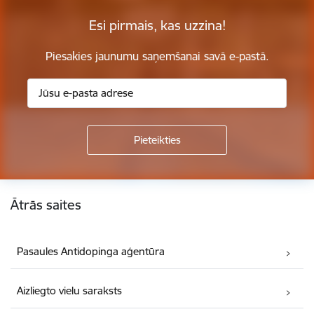
Esi pirmais, kas uzzina!
Piesakies jaunumu saņemšanai savā e-pastā.
Kājene
Ātrās saites
Pasaules Antidopinga aģentūra
Aizliegto vielu saraksts