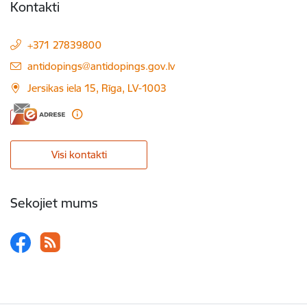
Kontakti
+371 27839800
E-pasts:
antidopings@antidopings.gov.lv
Jersikas iela 15, Rīga, LV-1003
Visi kontakti
Sekojiet mums