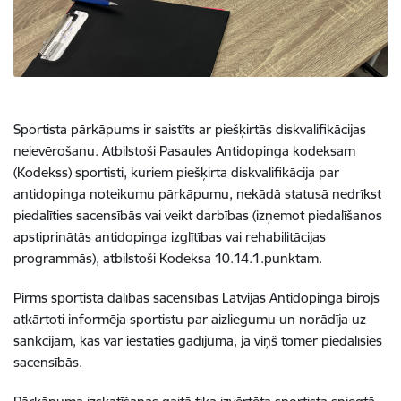
Sportista pārkāpums ir saistīts ar piešķirtās diskvalifikācijas
neievērošanu. Atbilstoši Pasaules Antidopinga kodeksam
(Kodekss) sportisti, kuriem piešķirta diskvalifikācija par
antidopinga noteikumu pārkāpumu, nekādā statusā nedrīkst
piedalīties sacensībās vai veikt darbības (izņemot piedalīšanos
apstiprinātās antidopinga izglītības vai rehabilitācijas
programmās), atbilstoši Kodeksa 10.14.1.punktam.
Pirms sportista dalības sacensībās Latvijas Antidopinga birojs
atkārtoti informēja sportistu par aizliegumu un norādīja uz
sankcijām, kas var iestāties gadījumā, ja viņš tomēr piedalīsies
sacensībās.