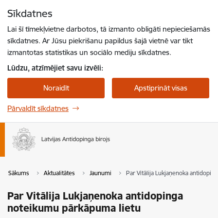
Pāriet uz lapas saturu
Sīkdatnes
Spied
lai meklētu
Enter
Lai šī tīmekļvietne darbotos, tā izmanto obligāti nepieciešamās
sīkdatnes. Ar Jūsu piekrišanu papildus šajā vietnē var tikt
izmantotas statistikas un sociālo mediju sīkdatnes.
Lūdzu, atzīmējiet savu izvēli:
Noraidīt
Apstiprināt visas
Pārvaldīt sīkdatnes
Sākums
Aktualitātes
Jaunumi
Par Vitālija Lukjaņenoka antidopi
Par Vitālija Lukjaņenoka antidopinga
noteikumu pārkāpuma lietu