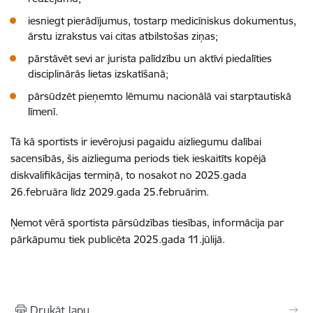
iesniegt pierādījumus, tostarp medicīniskus dokumentus,
ārstu izrakstus vai citas atbilstošas ziņas;
pārstāvēt sevi ar jurista palīdzību un aktīvi piedalīties
disciplinārās lietas izskatīšanā;
pārsūdzēt pieņemto lēmumu nacionālā vai starptautiskā
līmenī.
Tā kā sportists ir ievērojusi pagaidu aizliegumu dalībai
sacensībās, šis aizlieguma periods tiek ieskaitīts kopējā
diskvalifikācijas termiņā, to nosakot no 2025.gada
26.februāra līdz 2029.gada 25.februārim.
Ņemot vērā sportista pārsūdzības tiesības, informācija par
pārkāpumu tiek publicēta 2025.gada 11.jūlijā.
Drukāt lapu