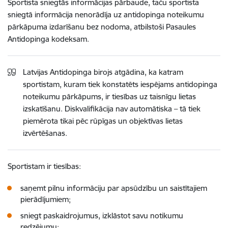
Sportista sniegtās informācijas pārbaude, taču sportista
sniegtā informācija nenorādīja uz antidopinga noteikumu
pārkāpuma izdarīšanu bez nodoma, atbilstoši Pasaules
Antidopinga kodeksam.
Latvijas Antidopinga birojs atgādina, ka katram
sportistam, kuram tiek konstatēts iespējams antidopinga
noteikumu pārkāpums, ir tiesības uz taisnīgu lietas
izskatīšanu. Diskvalifikācija nav automātiska – tā tiek
piemērota tikai pēc rūpīgas un objektīvas lietas
izvērtēšanas.
Sportistam ir tiesības:
saņemt pilnu informāciju par apsūdzību un saistītajiem
pierādījumiem;
sniegt paskaidrojumus, izklāstot savu notikumu
redzējumu;