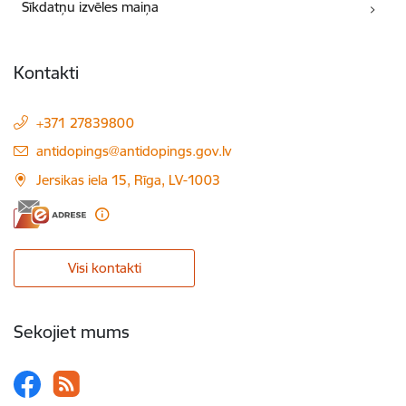
Sīkdatņu izvēles maiņa
Kontakti
+371 27839800
E-pasts:
antidopings@antidopings.gov.lv
Jersikas iela 15, Rīga, LV-1003
Visi kontakti
Sekojiet mums