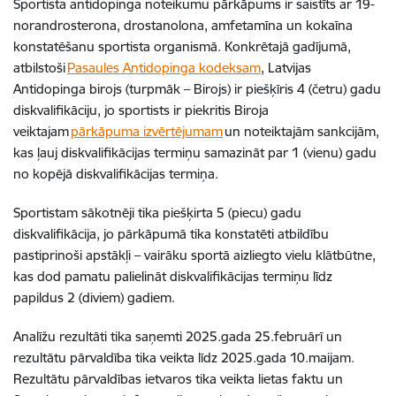
Sportista antidopinga noteikumu pārkāpums ir saistīts ar 19-
norandrosterona, drostanolona, amfetamīna un kokaīna
konstatēšanu sportista organismā. Konkrētajā gadījumā,
atbilstoši
Pasaules Antidopinga kodeksam
, Latvijas
Antidopinga birojs (turpmāk – Birojs) ir piešķīris 4 (četru) gadu
diskvalifikāciju, jo sportists ir piekritis Biroja
veiktajam
pārkāpuma izvērtējumam
un noteiktajām sankcijām,
kas ļauj diskvalifikācijas termiņu samazināt par 1 (vienu) gadu
no kopējā diskvalifikācijas termiņa.
Sportistam sākotnēji tika piešķirta 5 (piecu) gadu
diskvalifikācija, jo pārkāpumā tika konstatēti atbildību
pastiprinoši apstākļi – vairāku sportā aizliegto vielu klātbūtne,
kas dod pamatu palielināt diskvalifikācijas termiņu līdz
papildus 2 (diviem) gadiem.
Analīžu rezultāti tika saņemti 2025.gada 25.februārī un
rezultātu pārvaldība tika veikta līdz 2025.gada 10.maijam.
Rezultātu pārvaldības ietvaros tika veikta lietas faktu un