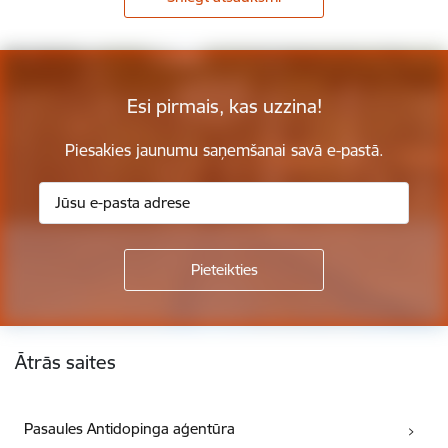
Esi pirmais, kas uzzina!
Piesakies jaunumu saņemšanai savā e-pastā.
Kājene
Ātrās saites
Pasaules Antidopinga aģentūra