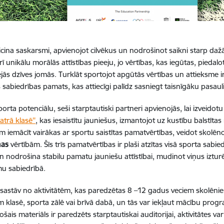
icina saskarsmi, apvienojot cilvēkus un nodrošinot saikni starp 
rī unikālu morālās attīstības pieeju, jo vērtības, kas iegūtas, pieda
ējās dzīves jomās. Turklāt sportojot apgūtās vērtības un attieksme i
 sabiedrības pamats, kas attiecīgi palīdz sasniegt taisnīgāku pasauli
porta potenciālu, seši starptautiski partneri apvienojās, lai izveido
atrā klasē''
, kas iesaistītu jauniešus, izmantojot uz kustību balstītas
em iemācīt vairākas ar sportu saistītas pamatvērtības,
veidot skolēn
nas
vērtībām.
Šīs trīs pamatvērtības ir plaši atzītas visā sporta sabied
 nodrošina stabilu pamatu jauniešu attīstībai, mudinot viņus izturē
mu sabiedrībā.
 sastāv no aktivitātēm, kas paredzētas 8 –12
gadus veciem skolēni
ēm klasē
, sporta zālē vai brīvā dabā, un tās var iekļaut
mācību program
ojošais
materiāls ir paredzēts starptautiskai auditorijai, aktivitātes va