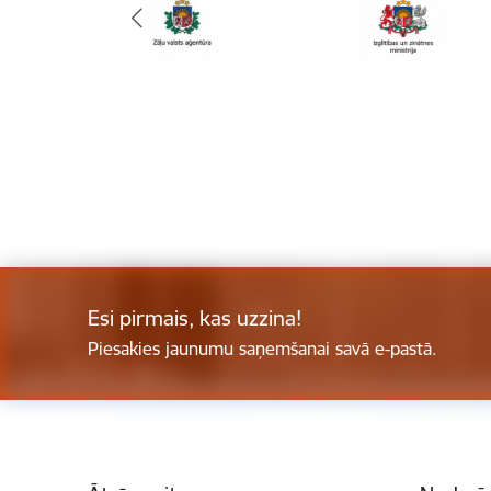
Esi pirmais, kas uzzina!
Piesakies jaunumu saņemšanai savā e-pastā.
Kājene