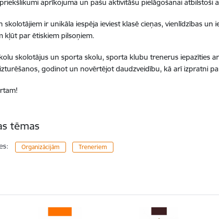
 priekšlikumi aprīkojuma un pašu aktivitāšu pielāgošanai atbilstoši 
skolotājiem ir unikāla iespēja ieviest klasē cieņas, vienlīdzības un 
m kļūt par ētiskiem pilsoņiem.
kolu skolotājus un sporta skolu, sporta klubu trenerus iepazīties ar 
 izturēšanos, godinot un novērtējot daudzveidību, kā arī izpratni pa
rtam!
tas tēmas
es:
Organizācijām
Treneriem