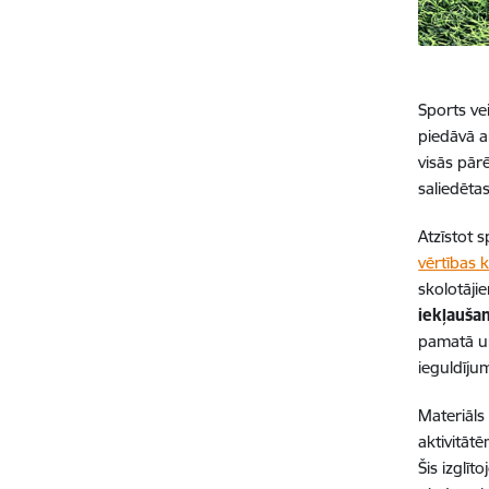
Sports ve
piedāvā a
visās pār
saliedētas
Atzīstot s
vērtības k
skolotāji
iekļauša
pamatā un
ieguldīju
Materiāls
aktivitāt
Šis izglīt