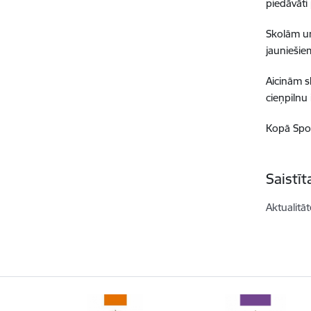
piedāvāti
Skolām un 
jauniešie
Aicinām s
cieņpilnu
Kopā Spo
Saistī
Aktualitāt