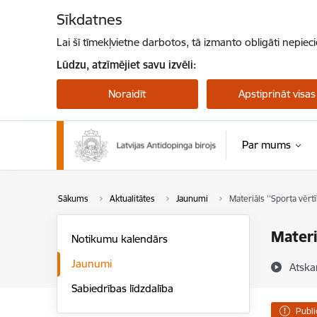
Pāriet uz lapas saturu
Sīkdatnes
Lai šī tīmekļvietne darbotos, tā izmanto obligāti nepiec
Lūdzu, atzīmējiet savu izvēli:
Noraidīt
Apstiprināt visas
Par mums
Sākums
Aktualitātes
Jaunumi
Materiāls ''Sporta vērtī
Materi
Notikumu kalendārs
Jaunumi
Atska
Sabiedrības līdzdalība
Publi