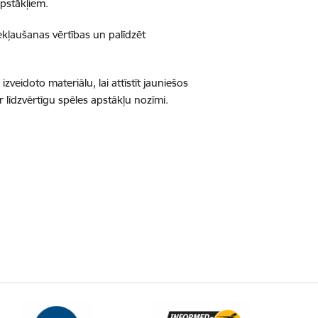
apstākļiem.
iekļaušanas vērtības un palīdzēt
izveidoto materiālu, lai
attīstīt jauniešos
r līdzvērtīgu spēles apstākļu nozīmi.