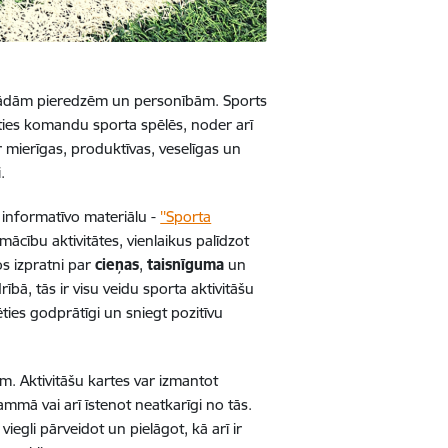
dažādām pieredzēm un personībām. Sports
loties komandu sporta spēlēs, noder arī
r mierīgas, produktīvas, veselīgas un
.
tu informatīvo
materiālu -
''Sporta
 mācību aktivitātes, vienlaikus palīdzot
os izpratni par
cieņas
,
taisnīguma
un
rībā, tās ir visu veidu sporta aktivitāšu
ties godprātīgi un sniegt pozitīvu
em.
Aktivitāšu kartes var izmantot
mā vai arī īstenot neatkarīgi no tās.
r viegli pārveidot un
pielāgot,
kā arī ir