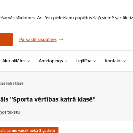
iešamās sīkdatnes. Ar Jūsu piekrišanu papildus šajā vietnē var tikt i
Pārvaldīt sīkdatnes
Aktualitātes
Antidopings
Izglītība
Kontakti
bas katrā klasē''
āls ''Sporta vērtības katrā klasē''
ņot tekstu
cēts
pirms vairāk nekā 3 gadiem