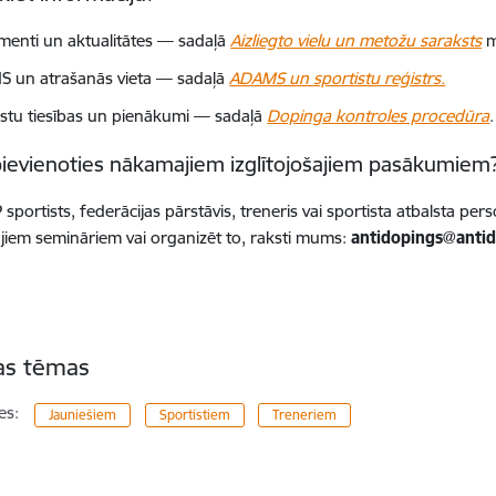
enti un aktualitātes — sadaļā
Aizliegto vielu un metožu saraksts
m
 un atrašanās vieta — sadaļā
ADAMS un sportistu reģistrs.
istu tiesības un pienākumi — sadaļā
Dopinga kontroles procedūra
.
pievienoties nākamajiem izglītojošajiem pasākumiem
 sportists, federācijas pārstāvis, treneris vai sportista atbalsta per
iem semināriem vai organizēt to, raksti mums:
antidopings@antid
tas tēmas
es:
Jauniešiem
Sportistiem
Treneriem