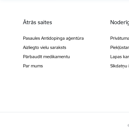
Kājene
Ātrās saites
Noderīg
Pasaules Antidopinga aģentūra
Privātuma
Aizliegto vielu saraksts
Piekļūsta
Pārbaudīt medikamentu
Lapas kar
Par mums
Sīkdatņu 
©