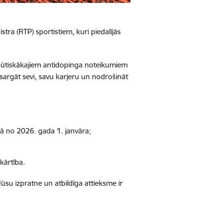
tra (RTP) sportistiem, kuri piedalījās
r būtiskākajiem antidopinga noteikumiem
sargāt sevi, savu karjeru un nodrošināt
kā no 2026. gada 1. janvāra;
kārtība.
Jūsu izpratne un atbildīga attieksme ir