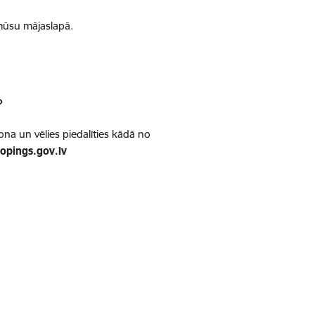
ūsu mājaslapā.
?
sona un vēlies piedalīties kādā no
opings.gov.lv