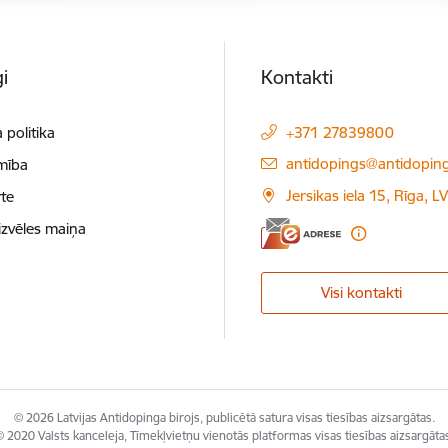
i
Kontakti
 politika
+371 27839800
E-pasts:
antidopings@antidoping
mība
Jersikas iela 15, Rīga, 
te
izvēles maiņa
Visi kontakti
© 2026 Latvijas Antidopinga birojs, publicētā satura visas tiesības aizsargātas.
 2020 Valsts kanceleja, Tīmekļvietņu vienotās platformas visas tiesības aizsargāta