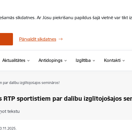
iešamās sīkdatnes. Ar Jūsu piekrišanu papildus šajā vietnē var tikt i
Pārvaldīt sīkdatnes
Aktualitātes
Antidopings
Izglītība
Kontakti
m par dalību izglītojošajos semināros!
s RTP sportistiem par dalību izglītojošajos se
ņot tekstu
20.11.2025.