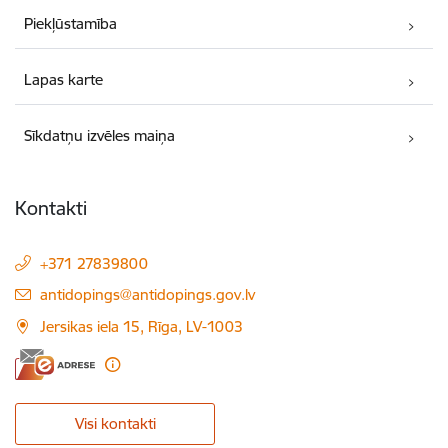
Piekļūstamība
Lapas karte
Sīkdatņu izvēles maiņa
Kontakti
+371 27839800
E-pasts:
antidopings@antidopings.gov.lv
Jersikas iela 15, Rīga, LV-1003
Visi kontakti