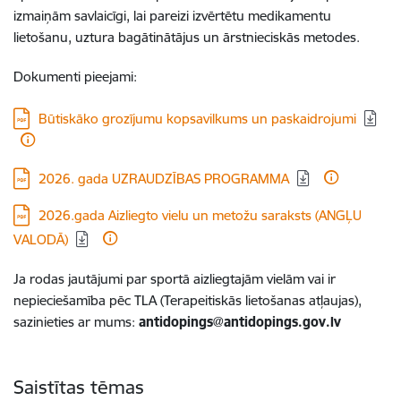
izmaiņām savlaicīgi, lai pareizi izvērtētu medikamentu
lietošanu, uztura bagātinātājus un ārstnieciskās metodes.
Dokumenti pieejami:
Lejupielādēt:
Būtiskāko grozījumu kopsavilkums un paskaidrojumi
Lejupielādēt:
2026. gada UZRAUDZĪBAS PROGRAMMA
Lejupielādēt:
2026.gada Aizliegto vielu un metožu saraksts (ANGĻU
VALODĀ)
Ja rodas jautājumi par sportā aizliegtajām vielām vai ir
nepieciešamība pēc TLA (Terapeitiskās lietošanas atļaujas),
sazinieties ar mums:
antidopings@antidopings.gov.lv
Saistītas tēmas