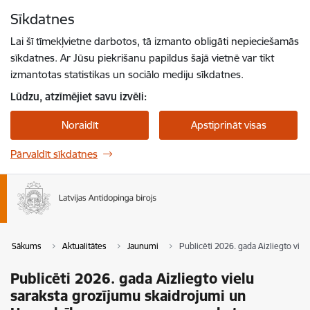
Pāriet uz lapas saturu
Sīkdatnes
Spied
lai meklētu
Enter
Lai šī tīmekļvietne darbotos, tā izmanto obligāti nepieciešamās
sīkdatnes. Ar Jūsu piekrišanu papildus šajā vietnē var tikt
izmantotas statistikas un sociālo mediju sīkdatnes.
Lūdzu, atzīmējiet savu izvēli:
Noraidīt
Apstiprināt visas
Pārvaldīt sīkdatnes
Sākums
Aktualitātes
Jaunumi
Publicēti 2026. gada Aizliegto vi
Publicēti 2026. gada Aizliegto vielu
saraksta grozījumu skaidrojumi un