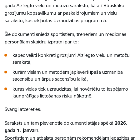
gada Aizliegto vielu un metožu sarakstu, kā arī Būtiskāko
grozījumu kopsavilkumu ar paskaidrojumiem un vielu
sarakstu, kas iekļautas Uzraudzības programmā.
Šie dokumenti sniedz sportistiem, treneriem un medicīnas
personālam skaidru izpratni par to:
kāpēc veikti konkrēti grozījumi Aizliegto vielu un metožu
sarakstā,
kurām vielām un metodēm jāpievērš īpaša uzmanība
sacensību un ārpus sacensību laikā,
kuras vielas tiek uzraudzītas, lai novērtētu to iespējamo
ļaunprātīgas lietošanas risku nākotnē.
Svarīgi atcerēties:
Saraksts un tam pievienotie dokumenti stājas spēkā
2026.
gada 1. janvārī
.
Sportistiem un atbalsta personām rekomendējam iepazīties ar